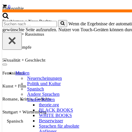
Warenkorb
0
Philosophie
Faschismus + Neue Rechte
Suchen
Wenn die Ergebnisse der automatis
nach …
gewünschte Seite aufzurufen. Nutzer von Touch-Geräten können dur
Migration + Rassismus
Soziale Kämpfe
Sexualität + Geschlecht
Navigationsmenü
Navigationsmenü
Medien
Feminismus
Neuerscheinungen
Politik und Kultur
Kunst + Film
Spanisch
Andere Sprachen
Romane, Krimis, Gedichte
Unsere Reihen
theorie.org
BLACK BOOKS
Stuttgart + Württemberg
WHITE BOOKS
Besserwisser
Spanisch
Sprachen für absolute
Anfänger