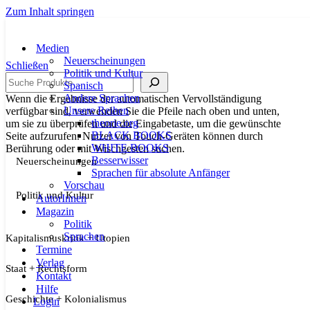
Zum Inhalt springen
Medien
Neuerscheinungen
Schließen
Politik und Kultur
Suche
Spanisch
Andere Sprachen
Wenn die Ergebnisse der automatischen Vervollständigung
Unsere Reihen
verfügbar sind, verwenden Sie die Pfeile nach oben und unten,
theorie.org
um sie zu überprüfen und die Eingabetaste, um die gewünschte
BLACK BOOKS
Seite aufzurufen. Nutzer von Touch-Geräten können durch
WHITE BOOKS
Berührung oder mit Wischgesten suchen.
Besserwisser
Neuerscheinungen
Sprachen für absolute Anfänger
Vorschau
Politik und Kultur
AutorInnen
Magazin
Politik
Sprachen
Kapitalismuskritik + Utopien
Termine
Verlag
Staat + Rechtsform
Kontakt
Hilfe
Geschichte + Kolonialismus
Login