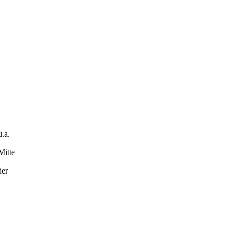
u.a.
Mitte
der