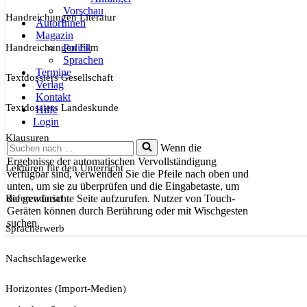
Vorschau
Handreichungen Literatur
AutorInnen
Magazin
Handreichungen Film
Politik
Sprachen
Termine
Textdossiers Gesellschaft
Verlag
Kontakt
Textdossiers Landeskunde
Hilfe
Login
Klausuren
Suchen
Wenn die
nach …
Ergebnisse der automatischen Vervollständigung
Lektüren für den Unterricht
verfügbar sind, verwenden Sie die Pfeile nach oben und
unten, um sie zu überprüfen und die Eingabetaste, um
Referendariat
die gewünschte Seite aufzurufen. Nutzer von Touch-
Geräten können durch Berührung oder mit Wischgesten
suchen.
Spracherwerb
Nachschlagewerke
Horizontes (Import-Medien)