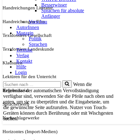
Besserwisser
Handreichungen Literatur
Sprachen für absolute
Anfänger
Handreichungen Film
Vorschau
AutorInnen
Magazin
Textdossiers Gesellschaft
Politik
Sprachen
Textdossiers Landeskunde
Termine
Verlag
Kontakt
Klausuren
Hilfe
Login
Lektüren für den Unterricht
Suchen
Wenn die
nach …
Referendariat
Ergebnisse der automatischen Vervollständigung
verfügbar sind, verwenden Sie die Pfeile nach oben und
unten, um sie zu überprüfen und die Eingabetaste, um
Spracherwerb
die gewünschte Seite aufzurufen. Nutzer von Touch-
Geräten können durch Berührung oder mit Wischgesten
Nachschlagewerke
suchen.
Horizontes (Import-Medien)