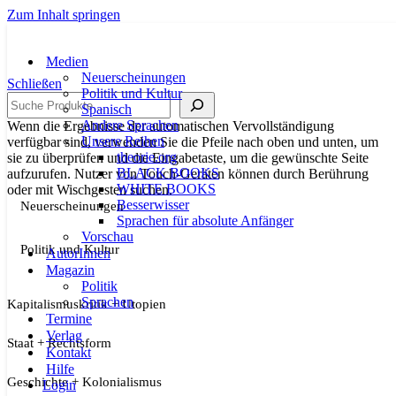
Zum Inhalt springen
Medien
Neuerscheinungen
Schließen
Politik und Kultur
Suche
Spanisch
Andere Sprachen
Wenn die Ergebnisse der automatischen Vervollständigung
Unsere Reihen
verfügbar sind, verwenden Sie die Pfeile nach oben und unten, um
theorie.org
sie zu überprüfen und die Eingabetaste, um die gewünschte Seite
BLACK BOOKS
aufzurufen. Nutzer von Touch-Geräten können durch Berührung
WHITE BOOKS
oder mit Wischgesten suchen.
Besserwisser
Neuerscheinungen
Sprachen für absolute Anfänger
Vorschau
Politik und Kultur
AutorInnen
Magazin
Politik
Sprachen
Kapitalismuskritik + Utopien
Termine
Verlag
Staat + Rechtsform
Kontakt
Hilfe
Geschichte + Kolonialismus
Login