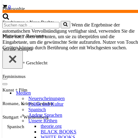
Warenkorb
0
Philosophie
Faschismus + Neue Rechte
Suchen
Wenn die Ergebnisse der
nach …
automatischen Vervollständigung verfügbar sind, verwenden Sie die
Migration + Rassismus
Pfeile nach oben und unten, um sie zu überprüfen und die
Eingabetaste, um die gewünschte Seite aufzurufen. Nutzer von Touch
Geräten können durch Berührung oder mit Wischgesten suchen.
Soziale Kämpfe
Sexualität + Geschlecht
Feminismus
Navigationsmenü
Navigationsmenü
Kunst + Film
Medien
Neuerscheinungen
Romane, Krimis, Gedichte
Politik und Kultur
Spanisch
Andere Sprachen
Stuttgart + Württemberg
Unsere Reihen
theorie.org
Spanisch
BLACK BOOKS
WHITE BOOKS