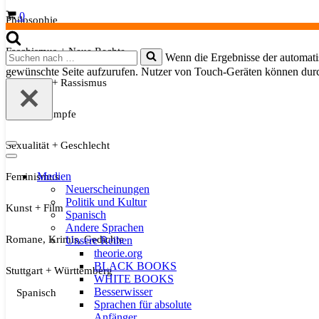
Warenkorb
0
Philosophie
Faschismus + Neue Rechte
Suchen
Wenn die Ergebnisse der automatis
nach …
gewünschte Seite aufzurufen. Nutzer von Touch-Geräten können dur
Migration + Rassismus
Soziale Kämpfe
Sexualität + Geschlecht
Navigationsmenü
Navigationsmenü
Medien
Feminismus
Neuerscheinungen
Politik und Kultur
Kunst + Film
Spanisch
Andere Sprachen
Romane, Krimis, Gedichte
Unsere Reihen
theorie.org
BLACK BOOKS
Stuttgart + Württemberg
WHITE BOOKS
Besserwisser
Spanisch
Sprachen für absolute
Anfänger