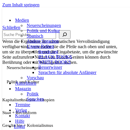
Zum Inhalt springen
Medien
Neuerscheinungen
Schließen
Politik und Kultur
Suche
Spanisch
Andere Sprachen
Wenn die Ergebnisse der automatischen Vervollständigung
Unsere Reihen
verfügbar sind, verwenden Sie die Pfeile nach oben und unten,
theorie.org
um sie zu überprüfen und die Eingabetaste, um die gewünschte
BLACK BOOKS
Seite aufzurufen. Nutzer von Touch-Geräten können durch
WHITE BOOKS
Berührung oder mit Wischgesten suchen.
Besserwisser
Neuerscheinungen
Sprachen für absolute Anfänger
Vorschau
Politik und Kultur
AutorInnen
Magazin
Politik
Sprachen
Kapitalismuskritik + Utopien
Termine
Verlag
Staat + Rechtsform
Kontakt
Hilfe
Geschichte + Kolonialismus
Login