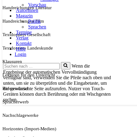
Vorschau
Handreichungen Literatur
AutorInnen
Magazin
Handreichungen Film
Politik
Sprachen
Termine
Textdossiers Gesellschaft
Verlag
Kontakt
Textdossiers Landeskunde
Hilfe
Login
Klausuren
Suchen
Wenn die
nach …
Ergebnisse der automatischen Vervollständigung
Lektüren für den Unterricht
verfügbar sind, verwenden Sie die Pfeile nach oben und
unten, um sie zu überprüfen und die Eingabetaste, um
Referendariat
die gewünschte Seite aufzurufen. Nutzer von Touch-
Geräten können durch Berührung oder mit Wischgesten
suchen.
Spracherwerb
Nachschlagewerke
Horizontes (Import-Medien)