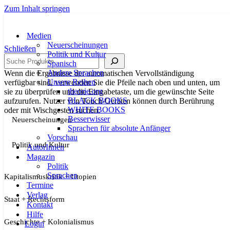
Zum Inhalt springen
Medien
Neuerscheinungen
Schließen
Politik und Kultur
Suche
Spanisch
Andere Sprachen
Wenn die Ergebnisse der automatischen Vervollständigung
Unsere Reihen
verfügbar sind, verwenden Sie die Pfeile nach oben und unten, um
theorie.org
sie zu überprüfen und die Eingabetaste, um die gewünschte Seite
BLACK BOOKS
aufzurufen. Nutzer von Touch-Geräten können durch Berührung
WHITE BOOKS
oder mit Wischgesten suchen.
Besserwisser
Neuerscheinungen
Sprachen für absolute Anfänger
Vorschau
Politik und Kultur
AutorInnen
Magazin
Politik
Sprachen
Kapitalismuskritik + Utopien
Termine
Verlag
Staat + Rechtsform
Kontakt
Hilfe
Geschichte + Kolonialismus
Login