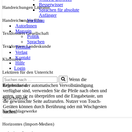
Besserwisser
Handreichungen Literatur
Sprachen für absolute
Anfänger
Handreichungen Film
Vorschau
AutorInnen
Magazin
Textdossiers Gesellschaft
Politik
Sprachen
Textdossiers Landeskunde
Termine
Verlag
Kontakt
Klausuren
Hilfe
Login
Lektüren für den Unterricht
Suchen
Wenn die
nach …
Referendariat
Ergebnisse der automatischen Vervollständigung
verfügbar sind, verwenden Sie die Pfeile nach oben und
unten, um sie zu überprüfen und die Eingabetaste, um
Spracherwerb
die gewünschte Seite aufzurufen. Nutzer von Touch-
Geräten können durch Berührung oder mit Wischgesten
Nachschlagewerke
suchen.
Horizontes (Import-Medien)