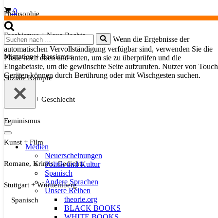
Warenkorb
0
Philosophie
Faschismus + Neue Rechte
Suchen
Wenn die Ergebnisse der
nach …
automatischen Vervollständigung verfügbar sind, verwenden Sie die
Migration + Rassismus
Pfeile nach oben und unten, um sie zu überprüfen und die
Eingabetaste, um die gewünschte Seite aufzurufen. Nutzer von Touch
Geräten können durch Berührung oder mit Wischgesten suchen.
Soziale Kämpfe
Sexualität + Geschlecht
Feminismus
Navigationsmenü
Navigationsmenü
Kunst + Film
Medien
Neuerscheinungen
Romane, Krimis, Gedichte
Politik und Kultur
Spanisch
Andere Sprachen
Stuttgart + Württemberg
Unsere Reihen
theorie.org
Spanisch
BLACK BOOKS
WHITE BOOKS