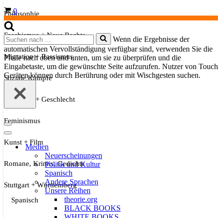
Warenkorb
0
Philosophie
Faschismus + Neue Rechte
Suchen
Wenn die Ergebnisse der
nach …
automatischen Vervollständigung verfügbar sind, verwenden Sie die
Migration + Rassismus
Pfeile nach oben und unten, um sie zu überprüfen und die
Eingabetaste, um die gewünschte Seite aufzurufen. Nutzer von Touch
Geräten können durch Berührung oder mit Wischgesten suchen.
Soziale Kämpfe
Sexualität + Geschlecht
Feminismus
Navigationsmenü
Navigationsmenü
Kunst + Film
Medien
Neuerscheinungen
Romane, Krimis, Gedichte
Politik und Kultur
Spanisch
Andere Sprachen
Stuttgart + Württemberg
Unsere Reihen
theorie.org
Spanisch
BLACK BOOKS
WHITE BOOKS