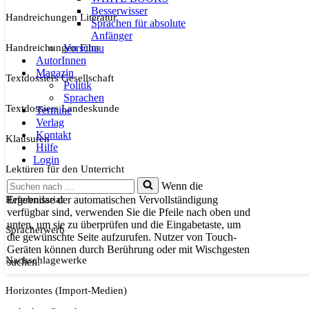
Besserwisser
Handreichungen Literatur
Sprachen für absolute
Anfänger
Handreichungen Film
Vorschau
AutorInnen
Magazin
Textdossiers Gesellschaft
Politik
Sprachen
Textdossiers Landeskunde
Termine
Verlag
Kontakt
Klausuren
Hilfe
Login
Lektüren für den Unterricht
Suchen
Wenn die
nach …
Referendariat
Ergebnisse der automatischen Vervollständigung
verfügbar sind, verwenden Sie die Pfeile nach oben und
unten, um sie zu überprüfen und die Eingabetaste, um
Spracherwerb
die gewünschte Seite aufzurufen. Nutzer von Touch-
Geräten können durch Berührung oder mit Wischgesten
Nachschlagewerke
suchen.
Horizontes (Import-Medien)