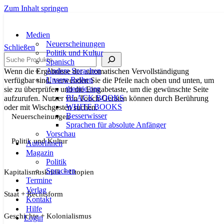
Zum Inhalt springen
Medien
Neuerscheinungen
Schließen
Politik und Kultur
Suche
Spanisch
Andere Sprachen
Wenn die Ergebnisse der automatischen Vervollständigung
Unsere Reihen
verfügbar sind, verwenden Sie die Pfeile nach oben und unten, um
theorie.org
sie zu überprüfen und die Eingabetaste, um die gewünschte Seite
BLACK BOOKS
aufzurufen. Nutzer von Touch-Geräten können durch Berührung
WHITE BOOKS
oder mit Wischgesten suchen.
Besserwisser
Neuerscheinungen
Sprachen für absolute Anfänger
Vorschau
Politik und Kultur
AutorInnen
Magazin
Politik
Sprachen
Kapitalismuskritik + Utopien
Termine
Verlag
Staat + Rechtsform
Kontakt
Hilfe
Geschichte + Kolonialismus
Login