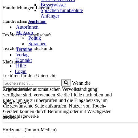
Besserwisser
Handreichungen Literatur
Sprachen für absolute
Anfänger
Handreichungen Film
Vorschau
AutorInnen
Magazin
Textdossiers Gesellschaft
Politik
Sprachen
Textdossiers Landeskunde
Termine
Verlag
Kontakt
Klausuren
Hilfe
Login
Lektüren für den Unterricht
Suchen
Wenn die
nach …
Referendariat
Ergebnisse der automatischen Vervollständigung
verfügbar sind, verwenden Sie die Pfeile nach oben und
unten, um sie zu überprüfen und die Eingabetaste, um
Spracherwerb
die gewünschte Seite aufzurufen. Nutzer von Touch-
Geräten können durch Berührung oder mit Wischgesten
Nachschlagewerke
suchen.
Horizontes (Import-Medien)