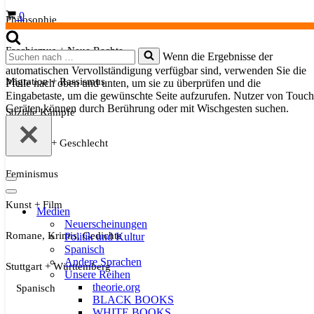
Warenkorb
0
Philosophie
Faschismus + Neue Rechte
Suchen
Wenn die Ergebnisse der
nach …
automatischen Vervollständigung verfügbar sind, verwenden Sie die
Migration + Rassismus
Pfeile nach oben und unten, um sie zu überprüfen und die
Eingabetaste, um die gewünschte Seite aufzurufen. Nutzer von Touch
Geräten können durch Berührung oder mit Wischgesten suchen.
Soziale Kämpfe
Sexualität + Geschlecht
Feminismus
Navigationsmenü
Navigationsmenü
Kunst + Film
Medien
Neuerscheinungen
Romane, Krimis, Gedichte
Politik und Kultur
Spanisch
Andere Sprachen
Stuttgart + Württemberg
Unsere Reihen
theorie.org
Spanisch
BLACK BOOKS
WHITE BOOKS