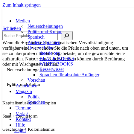
Zum Inhalt springen
Medien
Neuerscheinungen
Schließen
Politik und Kultur
Suche
Spanisch
Andere Sprachen
Wenn die Ergebnisse der automatischen Vervollständigung
Unsere Reihen
verfügbar sind, verwenden Sie die Pfeile nach oben und unten, um
theorie.org
sie zu überprüfen und die Eingabetaste, um die gewünschte Seite
BLACK BOOKS
aufzurufen. Nutzer von Touch-Geräten können durch Berührung
WHITE BOOKS
oder mit Wischgesten suchen.
Besserwisser
Neuerscheinungen
Sprachen für absolute Anfänger
Vorschau
Politik und Kultur
AutorInnen
Magazin
Politik
Sprachen
Kapitalismuskritik + Utopien
Termine
Verlag
Staat + Rechtsform
Kontakt
Hilfe
Geschichte + Kolonialismus
Login