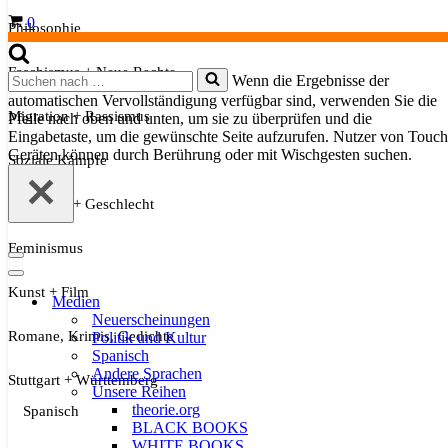
Warenkorb
0
Philosophie
Faschismus + Neue Rechte
Suchen
Wenn die Ergebnisse der
nach …
automatischen Vervollständigung verfügbar sind, verwenden Sie die
Migration + Rassismus
Pfeile nach oben und unten, um sie zu überprüfen und die
Eingabetaste, um die gewünschte Seite aufzurufen. Nutzer von Touch
Geräten können durch Berührung oder mit Wischgesten suchen.
Soziale Kämpfe
Sexualität + Geschlecht
Feminismus
Navigationsmenü
Navigationsmenü
Kunst + Film
Medien
Neuerscheinungen
Romane, Krimis, Gedichte
Politik und Kultur
Spanisch
Andere Sprachen
Stuttgart + Württemberg
Unsere Reihen
theorie.org
Spanisch
BLACK BOOKS
WHITE BOOKS