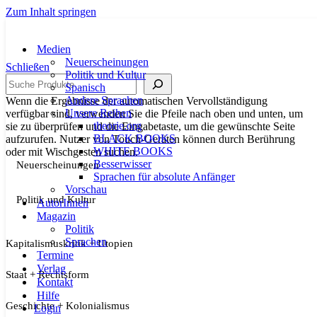
Zum Inhalt springen
Medien
Neuerscheinungen
Schließen
Politik und Kultur
Suche
Spanisch
Andere Sprachen
Wenn die Ergebnisse der automatischen Vervollständigung
Unsere Reihen
verfügbar sind, verwenden Sie die Pfeile nach oben und unten, um
theorie.org
sie zu überprüfen und die Eingabetaste, um die gewünschte Seite
BLACK BOOKS
aufzurufen. Nutzer von Touch-Geräten können durch Berührung
WHITE BOOKS
oder mit Wischgesten suchen.
Besserwisser
Neuerscheinungen
Sprachen für absolute Anfänger
Vorschau
Politik und Kultur
AutorInnen
Magazin
Politik
Sprachen
Kapitalismuskritik + Utopien
Termine
Verlag
Staat + Rechtsform
Kontakt
Hilfe
Geschichte + Kolonialismus
Login