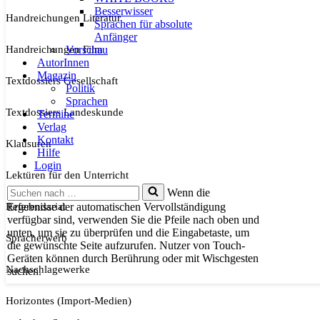
Besserwisser
Handreichungen Literatur
Sprachen für absolute
Anfänger
Handreichungen Film
Vorschau
AutorInnen
Magazin
Textdossiers Gesellschaft
Politik
Sprachen
Textdossiers Landeskunde
Termine
Verlag
Kontakt
Klausuren
Hilfe
Login
Lektüren für den Unterricht
Suchen
Wenn die
nach …
Referendariat
Ergebnisse der automatischen Vervollständigung
verfügbar sind, verwenden Sie die Pfeile nach oben und
unten, um sie zu überprüfen und die Eingabetaste, um
Spracherwerb
die gewünschte Seite aufzurufen. Nutzer von Touch-
Geräten können durch Berührung oder mit Wischgesten
Nachschlagewerke
suchen.
Horizontes (Import-Medien)