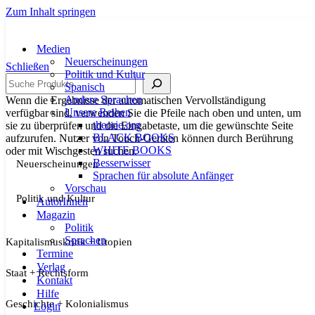
Zum Inhalt springen
Medien
Neuerscheinungen
Schließen
Politik und Kultur
Suche
Spanisch
Andere Sprachen
Wenn die Ergebnisse der automatischen Vervollständigung
Unsere Reihen
verfügbar sind, verwenden Sie die Pfeile nach oben und unten, um
theorie.org
sie zu überprüfen und die Eingabetaste, um die gewünschte Seite
BLACK BOOKS
aufzurufen. Nutzer von Touch-Geräten können durch Berührung
WHITE BOOKS
oder mit Wischgesten suchen.
Besserwisser
Neuerscheinungen
Sprachen für absolute Anfänger
Vorschau
Politik und Kultur
AutorInnen
Magazin
Politik
Sprachen
Kapitalismuskritik + Utopien
Termine
Verlag
Staat + Rechtsform
Kontakt
Hilfe
Geschichte + Kolonialismus
Login