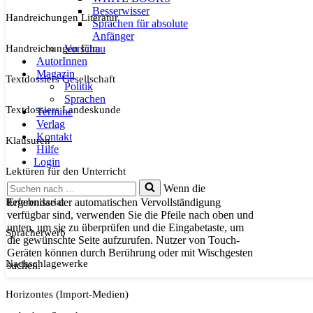
Besserwisser
Handreichungen Literatur
Sprachen für absolute
Anfänger
Handreichungen Film
Vorschau
AutorInnen
Magazin
Textdossiers Gesellschaft
Politik
Sprachen
Textdossiers Landeskunde
Termine
Verlag
Kontakt
Klausuren
Hilfe
Login
Lektüren für den Unterricht
Suchen
Wenn die
nach …
Referendariat
Ergebnisse der automatischen Vervollständigung
verfügbar sind, verwenden Sie die Pfeile nach oben und
unten, um sie zu überprüfen und die Eingabetaste, um
Spracherwerb
die gewünschte Seite aufzurufen. Nutzer von Touch-
Geräten können durch Berührung oder mit Wischgesten
Nachschlagewerke
suchen.
Horizontes (Import-Medien)