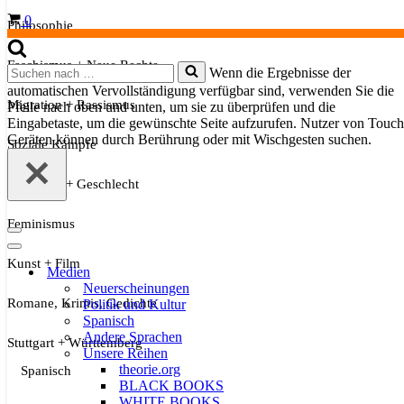
Warenkorb
0
Philosophie
Faschismus + Neue Rechte
Suchen
Wenn die Ergebnisse der
nach …
automatischen Vervollständigung verfügbar sind, verwenden Sie die
Migration + Rassismus
Pfeile nach oben und unten, um sie zu überprüfen und die
Eingabetaste, um die gewünschte Seite aufzurufen. Nutzer von Touch
Geräten können durch Berührung oder mit Wischgesten suchen.
Soziale Kämpfe
Sexualität + Geschlecht
Feminismus
Navigationsmenü
Navigationsmenü
Kunst + Film
Medien
Neuerscheinungen
Romane, Krimis, Gedichte
Politik und Kultur
Spanisch
Andere Sprachen
Stuttgart + Württemberg
Unsere Reihen
theorie.org
Spanisch
BLACK BOOKS
WHITE BOOKS