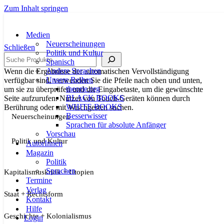
Zum Inhalt springen
Medien
Neuerscheinungen
Schließen
Politik und Kultur
Suche
Spanisch
Andere Sprachen
Wenn die Ergebnisse der automatischen Vervollständigung
Unsere Reihen
verfügbar sind, verwenden Sie die Pfeile nach oben und unten,
theorie.org
um sie zu überprüfen und die Eingabetaste, um die gewünschte
BLACK BOOKS
Seite aufzurufen. Nutzer von Touch-Geräten können durch
WHITE BOOKS
Berührung oder mit Wischgesten suchen.
Besserwisser
Neuerscheinungen
Sprachen für absolute Anfänger
Vorschau
Politik und Kultur
AutorInnen
Magazin
Politik
Sprachen
Kapitalismuskritik + Utopien
Termine
Verlag
Staat + Rechtsform
Kontakt
Hilfe
Geschichte + Kolonialismus
Login