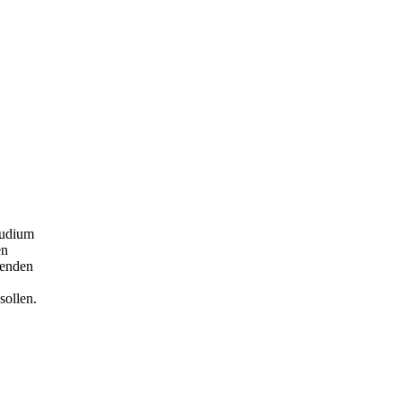
tudium
en
nenden
sollen.