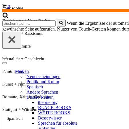
Warenkorb
0
Philosophie
Faschismus + Neue Rechte
Suchen
Wenn die Ergebnisse der automatis
nach …
gewünschte Seite aufzurufen. Nutzer von Touch-Geräten können dur
Migration + Rassismus
Soziale Kämpfe
Sexualität + Geschlecht
Navigationsmenü
Navigationsmenü
Medien
Feminismus
Neuerscheinungen
Politik und Kultur
Kunst + Film
Spanisch
Andere Sprachen
Romane, Krimis, Gedichte
Unsere Reihen
theorie.org
BLACK BOOKS
Stuttgart + Württemberg
WHITE BOOKS
Besserwisser
Spanisch
Sprachen für absolute
Anfänger