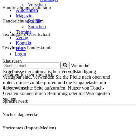
Vorschau
Handreichungen Literatur
AutorInnen
Magazin
Handreichungen Film
Politik
Sprachen
Termine
Textdossiers Gesellschaft
Verlag
Kontakt
Textdossiers Landeskunde
Hilfe
Login
Klausuren
Suchen
Wenn die
nach …
Ergebnisse der automatischen Vervollständigung
Lektüren für den Unterricht
verfügbar sind, verwenden Sie die Pfeile nach oben und
unten, um sie zu überprüfen und die Eingabetaste, um
Referendariat
die gewünschte Seite aufzurufen. Nutzer von Touch-
Geräten können durch Berührung oder mit Wischgesten
suchen.
Spracherwerb
Nachschlagewerke
Horizontes (Import-Medien)