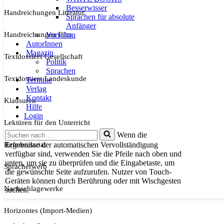
Besserwisser
Handreichungen Literatur
Sprachen für absolute
Anfänger
Handreichungen Film
Vorschau
AutorInnen
Magazin
Textdossiers Gesellschaft
Politik
Sprachen
Textdossiers Landeskunde
Termine
Verlag
Kontakt
Klausuren
Hilfe
Login
Lektüren für den Unterricht
Suchen
Wenn die
nach …
Referendariat
Ergebnisse der automatischen Vervollständigung
verfügbar sind, verwenden Sie die Pfeile nach oben und
unten, um sie zu überprüfen und die Eingabetaste, um
Spracherwerb
die gewünschte Seite aufzurufen. Nutzer von Touch-
Geräten können durch Berührung oder mit Wischgesten
Nachschlagewerke
suchen.
Horizontes (Import-Medien)