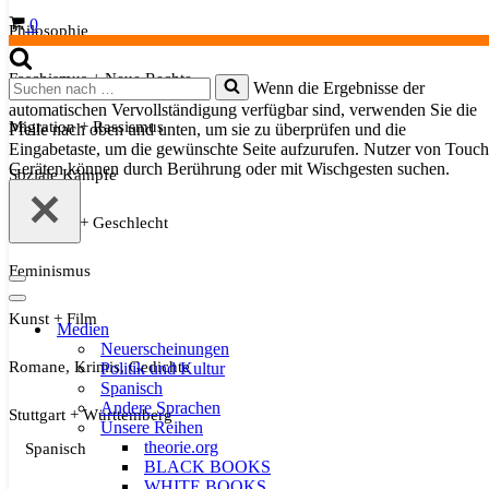
Warenkorb
0
Philosophie
Faschismus + Neue Rechte
Suchen
Wenn die Ergebnisse der
nach …
automatischen Vervollständigung verfügbar sind, verwenden Sie die
Migration + Rassismus
Pfeile nach oben und unten, um sie zu überprüfen und die
Eingabetaste, um die gewünschte Seite aufzurufen. Nutzer von Touch
Geräten können durch Berührung oder mit Wischgesten suchen.
Soziale Kämpfe
Sexualität + Geschlecht
Feminismus
Navigationsmenü
Navigationsmenü
Kunst + Film
Medien
Neuerscheinungen
Romane, Krimis, Gedichte
Politik und Kultur
Spanisch
Andere Sprachen
Stuttgart + Württemberg
Unsere Reihen
theorie.org
Spanisch
BLACK BOOKS
WHITE BOOKS