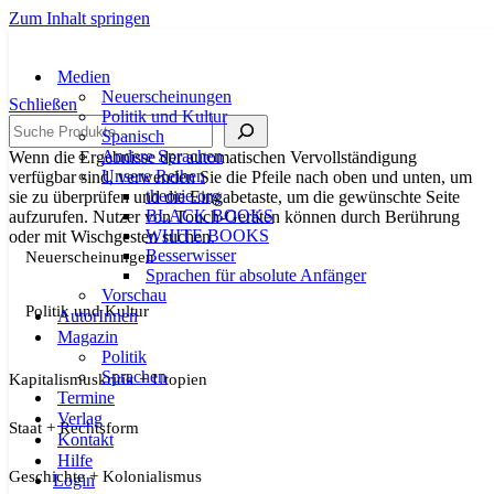
Zum Inhalt springen
Medien
Neuerscheinungen
Schließen
Politik und Kultur
Suche
Spanisch
Andere Sprachen
Wenn die Ergebnisse der automatischen Vervollständigung
Unsere Reihen
verfügbar sind, verwenden Sie die Pfeile nach oben und unten, um
theorie.org
sie zu überprüfen und die Eingabetaste, um die gewünschte Seite
BLACK BOOKS
aufzurufen. Nutzer von Touch-Geräten können durch Berührung
WHITE BOOKS
oder mit Wischgesten suchen.
Besserwisser
Neuerscheinungen
Sprachen für absolute Anfänger
Vorschau
Politik und Kultur
AutorInnen
Magazin
Politik
Sprachen
Kapitalismuskritik + Utopien
Termine
Verlag
Staat + Rechtsform
Kontakt
Hilfe
Geschichte + Kolonialismus
Login