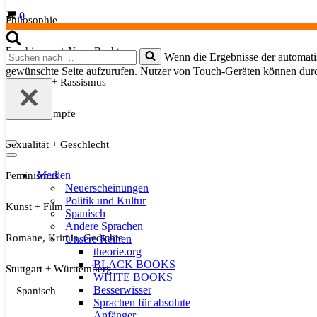
Warenkorb
0
Philosophie
Faschismus + Neue Rechte
Suchen
Wenn die Ergebnisse der automatis
nach …
gewünschte Seite aufzurufen. Nutzer von Touch-Geräten können dur
Migration + Rassismus
Soziale Kämpfe
Sexualität + Geschlecht
Navigationsmenü
Navigationsmenü
Medien
Feminismus
Neuerscheinungen
Politik und Kultur
Kunst + Film
Spanisch
Andere Sprachen
Romane, Krimis, Gedichte
Unsere Reihen
theorie.org
BLACK BOOKS
Stuttgart + Württemberg
WHITE BOOKS
Besserwisser
Spanisch
Sprachen für absolute
Anfänger