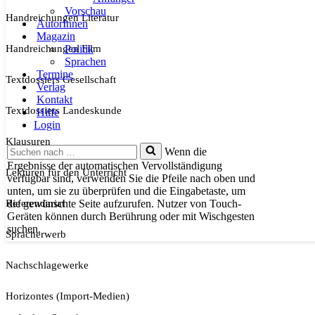
Vorschau
Handreichungen Literatur
AutorInnen
Magazin
Handreichungen Film
Politik
Sprachen
Termine
Textdossiers Gesellschaft
Verlag
Kontakt
Textdossiers Landeskunde
Hilfe
Login
Klausuren
Suchen
Wenn die
nach …
Ergebnisse der automatischen Vervollständigung
Lektüren für den Unterricht
verfügbar sind, verwenden Sie die Pfeile nach oben und
unten, um sie zu überprüfen und die Eingabetaste, um
Referendariat
die gewünschte Seite aufzurufen. Nutzer von Touch-
Geräten können durch Berührung oder mit Wischgesten
suchen.
Spracherwerb
Nachschlagewerke
Horizontes (Import-Medien)