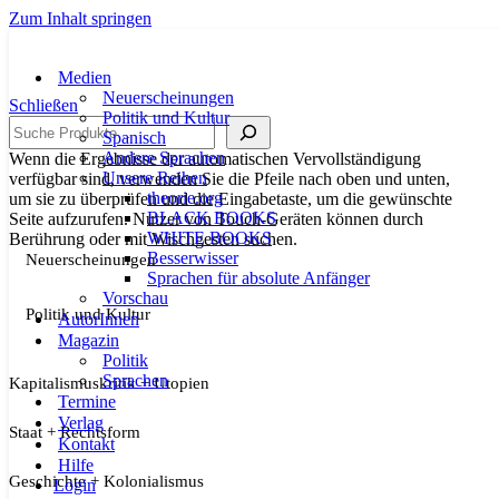
Zum Inhalt springen
Medien
Neuerscheinungen
Schließen
Politik und Kultur
Suche
Spanisch
Andere Sprachen
Wenn die Ergebnisse der automatischen Vervollständigung
Unsere Reihen
verfügbar sind, verwenden Sie die Pfeile nach oben und unten,
theorie.org
um sie zu überprüfen und die Eingabetaste, um die gewünschte
BLACK BOOKS
Seite aufzurufen. Nutzer von Touch-Geräten können durch
WHITE BOOKS
Berührung oder mit Wischgesten suchen.
Besserwisser
Neuerscheinungen
Sprachen für absolute Anfänger
Vorschau
Politik und Kultur
AutorInnen
Magazin
Politik
Sprachen
Kapitalismuskritik + Utopien
Termine
Verlag
Staat + Rechtsform
Kontakt
Hilfe
Geschichte + Kolonialismus
Login