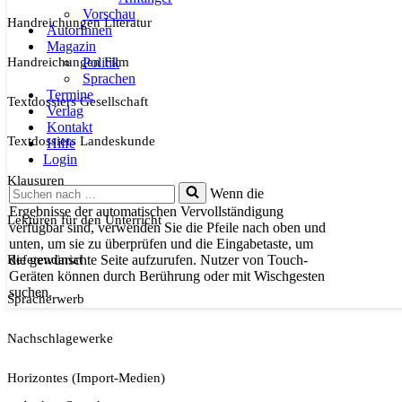
Vorschau
Handreichungen Literatur
AutorInnen
Magazin
Handreichungen Film
Politik
Sprachen
Termine
Textdossiers Gesellschaft
Verlag
Kontakt
Textdossiers Landeskunde
Hilfe
Login
Klausuren
Suchen
Wenn die
nach …
Ergebnisse der automatischen Vervollständigung
Lektüren für den Unterricht
verfügbar sind, verwenden Sie die Pfeile nach oben und
unten, um sie zu überprüfen und die Eingabetaste, um
Referendariat
die gewünschte Seite aufzurufen. Nutzer von Touch-
Geräten können durch Berührung oder mit Wischgesten
suchen.
Spracherwerb
Nachschlagewerke
Horizontes (Import-Medien)