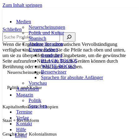
Zum Inhalt springen
Medien
Neuerscheinungen
Schließen
Politik und Kultur
Suche
Spanisch
Andere Sprachen
Wenn die Ergebnisse der automatischen Vervollständigung
Unsere Reihen
verfügbar sind, verwenden Sie die Pfeile nach oben und unten,
theorie.org
um sie zu überprüfen und die Eingabetaste, um die gewünschte
BLACK BOOKS
Seite aufzurufen. Nutzer von Touch-Geräten können durch
WHITE BOOKS
Berührung oder mit Wischgesten suchen.
Besserwisser
Neuerscheinungen
Sprachen für absolute Anfänger
Vorschau
Politik und Kultur
AutorInnen
Magazin
Politik
Sprachen
Kapitalismuskritik + Utopien
Termine
Verlag
Staat + Rechtsform
Kontakt
Hilfe
Geschichte + Kolonialismus
Login