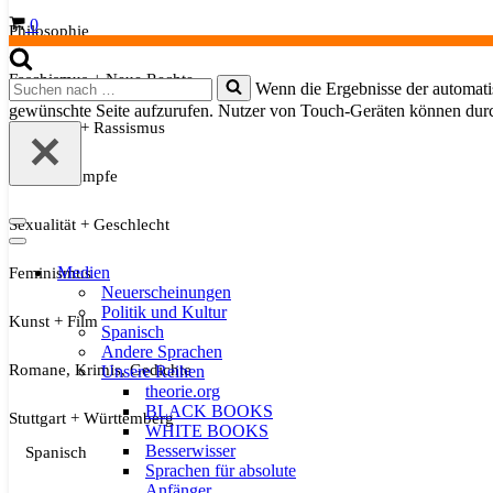
Warenkorb
0
Philosophie
Faschismus + Neue Rechte
Suchen
Wenn die Ergebnisse der automatis
nach …
gewünschte Seite aufzurufen. Nutzer von Touch-Geräten können dur
Migration + Rassismus
Soziale Kämpfe
Sexualität + Geschlecht
Navigationsmenü
Navigationsmenü
Medien
Feminismus
Neuerscheinungen
Politik und Kultur
Kunst + Film
Spanisch
Andere Sprachen
Romane, Krimis, Gedichte
Unsere Reihen
theorie.org
BLACK BOOKS
Stuttgart + Württemberg
WHITE BOOKS
Besserwisser
Spanisch
Sprachen für absolute
Anfänger