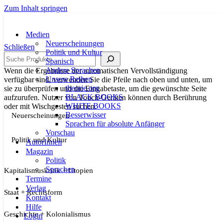
Zum Inhalt springen
Medien
Neuerscheinungen
Schließen
Politik und Kultur
Suche
Spanisch
Andere Sprachen
Wenn die Ergebnisse der automatischen Vervollständigung
Unsere Reihen
verfügbar sind, verwenden Sie die Pfeile nach oben und unten, um
theorie.org
sie zu überprüfen und die Eingabetaste, um die gewünschte Seite
BLACK BOOKS
aufzurufen. Nutzer von Touch-Geräten können durch Berührung
WHITE BOOKS
oder mit Wischgesten suchen.
Besserwisser
Neuerscheinungen
Sprachen für absolute Anfänger
Vorschau
Politik und Kultur
AutorInnen
Magazin
Politik
Sprachen
Kapitalismuskritik + Utopien
Termine
Verlag
Staat + Rechtsform
Kontakt
Hilfe
Geschichte + Kolonialismus
Login