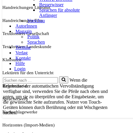
Besserwisser
Handreichungen Literatur
Sprachen für absolute
Anfänger
Handreichungen Film
Vorschau
AutorInnen
Magazin
Textdossiers Gesellschaft
Politik
Sprachen
Textdossiers Landeskunde
Termine
Verlag
Kontakt
Klausuren
Hilfe
Login
Lektüren für den Unterricht
Suchen
Wenn die
nach …
Referendariat
Ergebnisse der automatischen Vervollständigung
verfügbar sind, verwenden Sie die Pfeile nach oben und
unten, um sie zu überprüfen und die Eingabetaste, um
Spracherwerb
die gewünschte Seite aufzurufen. Nutzer von Touch-
Geräten können durch Berührung oder mit Wischgesten
Nachschlagewerke
suchen.
Horizontes (Import-Medien)