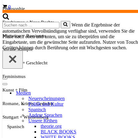
Warenkorb
0
Philosophie
Faschismus + Neue Rechte
Suchen
Wenn die Ergebnisse der
nach …
automatischen Vervollständigung verfügbar sind, verwenden Sie die
Migration + Rassismus
Pfeile nach oben und unten, um sie zu überprüfen und die
Eingabetaste, um die gewünschte Seite aufzurufen. Nutzer von Touch
Geräten können durch Berührung oder mit Wischgesten suchen.
Soziale Kämpfe
Sexualität + Geschlecht
Feminismus
Navigationsmenü
Navigationsmenü
Kunst + Film
Medien
Neuerscheinungen
Romane, Krimis, Gedichte
Politik und Kultur
Spanisch
Andere Sprachen
Stuttgart + Württemberg
Unsere Reihen
theorie.org
Spanisch
BLACK BOOKS
WHITE BOOKS