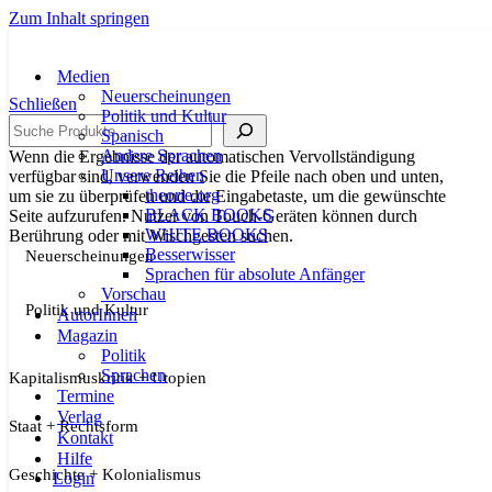
Zum Inhalt springen
Medien
Neuerscheinungen
Schließen
Politik und Kultur
Suche
Spanisch
Andere Sprachen
Wenn die Ergebnisse der automatischen Vervollständigung
Unsere Reihen
verfügbar sind, verwenden Sie die Pfeile nach oben und unten,
theorie.org
um sie zu überprüfen und die Eingabetaste, um die gewünschte
BLACK BOOKS
Seite aufzurufen. Nutzer von Touch-Geräten können durch
WHITE BOOKS
Berührung oder mit Wischgesten suchen.
Besserwisser
Neuerscheinungen
Sprachen für absolute Anfänger
Vorschau
Politik und Kultur
AutorInnen
Magazin
Politik
Sprachen
Kapitalismuskritik + Utopien
Termine
Verlag
Staat + Rechtsform
Kontakt
Hilfe
Geschichte + Kolonialismus
Login