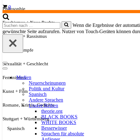
Warenkorb
0
Philosophie
Faschismus + Neue Rechte
Suchen
Wenn die Ergebnisse der automatis
nach …
gewünschte Seite aufzurufen. Nutzer von Touch-Geräten können dur
Migration + Rassismus
Soziale Kämpfe
Sexualität + Geschlecht
Navigationsmenü
Navigationsmenü
Medien
Feminismus
Neuerscheinungen
Politik und Kultur
Kunst + Film
Spanisch
Andere Sprachen
Romane, Krimis, Gedichte
Unsere Reihen
theorie.org
BLACK BOOKS
Stuttgart + Württemberg
WHITE BOOKS
Besserwisser
Spanisch
Sprachen für absolute
Anfänger