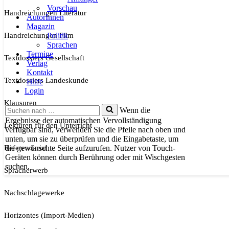
Vorschau
Handreichungen Literatur
AutorInnen
Magazin
Handreichungen Film
Politik
Sprachen
Termine
Textdossiers Gesellschaft
Verlag
Kontakt
Textdossiers Landeskunde
Hilfe
Login
Klausuren
Suchen
Wenn die
nach …
Ergebnisse der automatischen Vervollständigung
Lektüren für den Unterricht
verfügbar sind, verwenden Sie die Pfeile nach oben und
unten, um sie zu überprüfen und die Eingabetaste, um
Referendariat
die gewünschte Seite aufzurufen. Nutzer von Touch-
Geräten können durch Berührung oder mit Wischgesten
suchen.
Spracherwerb
Nachschlagewerke
Horizontes (Import-Medien)