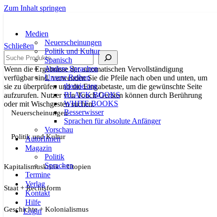
Zum Inhalt springen
Medien
Neuerscheinungen
Schließen
Politik und Kultur
Suche
Spanisch
Andere Sprachen
Wenn die Ergebnisse der automatischen Vervollständigung
Unsere Reihen
verfügbar sind, verwenden Sie die Pfeile nach oben und unten, um
theorie.org
sie zu überprüfen und die Eingabetaste, um die gewünschte Seite
BLACK BOOKS
aufzurufen. Nutzer von Touch-Geräten können durch Berührung
WHITE BOOKS
oder mit Wischgesten suchen.
Besserwisser
Neuerscheinungen
Sprachen für absolute Anfänger
Vorschau
Politik und Kultur
AutorInnen
Magazin
Politik
Sprachen
Kapitalismuskritik + Utopien
Termine
Verlag
Staat + Rechtsform
Kontakt
Hilfe
Geschichte + Kolonialismus
Login