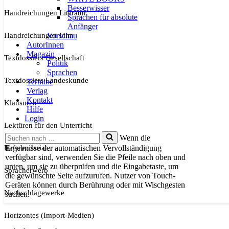
Besserwisser
Handreichungen Literatur
Sprachen für absolute
Anfänger
Handreichungen Film
Vorschau
AutorInnen
Magazin
Textdossiers Gesellschaft
Politik
Sprachen
Textdossiers Landeskunde
Termine
Verlag
Kontakt
Klausuren
Hilfe
Login
Lektüren für den Unterricht
Suchen
Wenn die
nach …
Referendariat
Ergebnisse der automatischen Vervollständigung
verfügbar sind, verwenden Sie die Pfeile nach oben und
unten, um sie zu überprüfen und die Eingabetaste, um
Spracherwerb
die gewünschte Seite aufzurufen. Nutzer von Touch-
Geräten können durch Berührung oder mit Wischgesten
Nachschlagewerke
suchen.
Horizontes (Import-Medien)