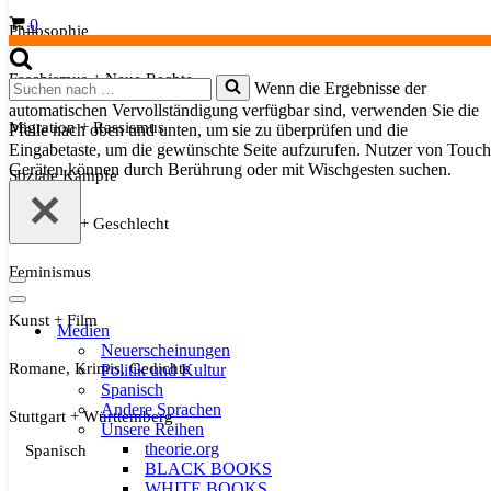
Warenkorb
0
Philosophie
Faschismus + Neue Rechte
Suchen
Wenn die Ergebnisse der
nach …
automatischen Vervollständigung verfügbar sind, verwenden Sie die
Migration + Rassismus
Pfeile nach oben und unten, um sie zu überprüfen und die
Eingabetaste, um die gewünschte Seite aufzurufen. Nutzer von Touch
Geräten können durch Berührung oder mit Wischgesten suchen.
Soziale Kämpfe
Sexualität + Geschlecht
Feminismus
Navigationsmenü
Navigationsmenü
Kunst + Film
Medien
Neuerscheinungen
Romane, Krimis, Gedichte
Politik und Kultur
Spanisch
Andere Sprachen
Stuttgart + Württemberg
Unsere Reihen
theorie.org
Spanisch
BLACK BOOKS
WHITE BOOKS