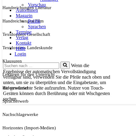
Vorschau
Handreichungen Literatur
AutorInnen
Magazin
Handreichungen Film
Politik
Sprachen
Termine
Textdossiers Gesellschaft
Verlag
Kontakt
Textdossiers Landeskunde
Hilfe
Login
Klausuren
Suchen
Wenn die
nach …
Ergebnisse der automatischen Vervollständigung
Lektüren für den Unterricht
verfügbar sind, verwenden Sie die Pfeile nach oben und
unten, um sie zu überprüfen und die Eingabetaste, um
Referendariat
die gewünschte Seite aufzurufen. Nutzer von Touch-
Geräten können durch Berührung oder mit Wischgesten
suchen.
Spracherwerb
Nachschlagewerke
Horizontes (Import-Medien)