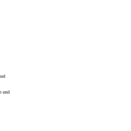
und
n und