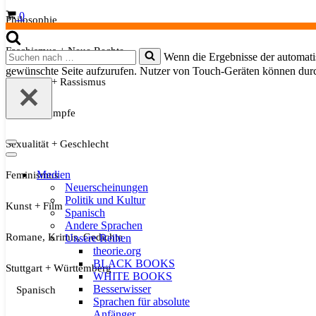
Warenkorb
0
Philosophie
Faschismus + Neue Rechte
Suchen
Wenn die Ergebnisse der automatis
nach …
gewünschte Seite aufzurufen. Nutzer von Touch-Geräten können dur
Migration + Rassismus
Soziale Kämpfe
Sexualität + Geschlecht
Navigationsmenü
Navigationsmenü
Medien
Feminismus
Neuerscheinungen
Politik und Kultur
Kunst + Film
Spanisch
Andere Sprachen
Romane, Krimis, Gedichte
Unsere Reihen
theorie.org
BLACK BOOKS
Stuttgart + Württemberg
WHITE BOOKS
Besserwisser
Spanisch
Sprachen für absolute
Anfänger