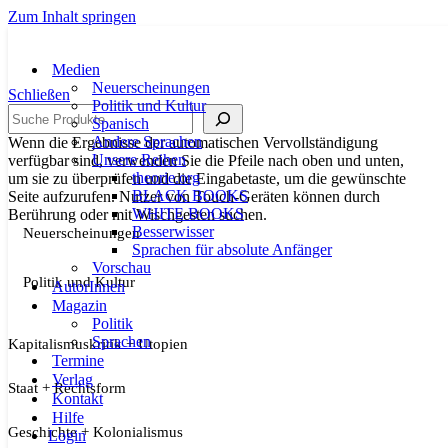
Zum Inhalt springen
Medien
Neuerscheinungen
Schließen
Politik und Kultur
Suche
Spanisch
Andere Sprachen
Wenn die Ergebnisse der automatischen Vervollständigung
Unsere Reihen
verfügbar sind, verwenden Sie die Pfeile nach oben und unten,
theorie.org
um sie zu überprüfen und die Eingabetaste, um die gewünschte
BLACK BOOKS
Seite aufzurufen. Nutzer von Touch-Geräten können durch
WHITE BOOKS
Berührung oder mit Wischgesten suchen.
Besserwisser
Neuerscheinungen
Sprachen für absolute Anfänger
Vorschau
Politik und Kultur
AutorInnen
Magazin
Politik
Sprachen
Kapitalismuskritik + Utopien
Termine
Verlag
Staat + Rechtsform
Kontakt
Hilfe
Geschichte + Kolonialismus
Login