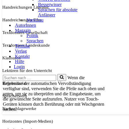
Besserwisser
Handreichungen Literatur
Sprachen für absolute
Anfänger
Handreichungen Film
Vorschau
AutorInnen
Magazin
Textdossiers Gesellschaft
Politik
Sprachen
Textdossiers Landeskunde
Termine
Verlag
Kontakt
Klausuren
Hilfe
Login
Lektüren für den Unterricht
Suchen
Wenn die
nach …
Referendariat
Ergebnisse der automatischen Vervollständigung
verfügbar sind, verwenden Sie die Pfeile nach oben und
unten, um sie zu überprüfen und die Eingabetaste, um
Spracherwerb
die gewünschte Seite aufzurufen. Nutzer von Touch-
Geräten können durch Berührung oder mit Wischgesten
Nachschlagewerke
suchen.
Horizontes (Import-Medien)