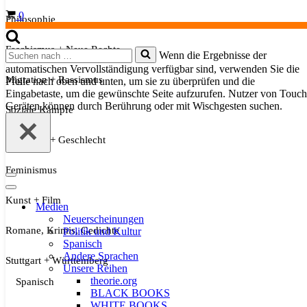
Warenkorb
0
Philosophie
Faschismus + Neue Rechte
Suchen
Wenn die Ergebnisse der
nach …
automatischen Vervollständigung verfügbar sind, verwenden Sie die
Migration + Rassismus
Pfeile nach oben und unten, um sie zu überprüfen und die
Eingabetaste, um die gewünschte Seite aufzurufen. Nutzer von Touch
Geräten können durch Berührung oder mit Wischgesten suchen.
Soziale Kämpfe
Sexualität + Geschlecht
Feminismus
Navigationsmenü
Navigationsmenü
Kunst + Film
Medien
Neuerscheinungen
Romane, Krimis, Gedichte
Politik und Kultur
Spanisch
Andere Sprachen
Stuttgart + Württemberg
Unsere Reihen
theorie.org
Spanisch
BLACK BOOKS
WHITE BOOKS