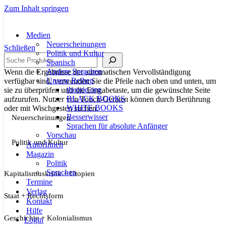
Zum Inhalt springen
Medien
Neuerscheinungen
Schließen
Politik und Kultur
Suche
Spanisch
Andere Sprachen
Wenn die Ergebnisse der automatischen Vervollständigung
Unsere Reihen
verfügbar sind, verwenden Sie die Pfeile nach oben und unten, um
theorie.org
sie zu überprüfen und die Eingabetaste, um die gewünschte Seite
BLACK BOOKS
aufzurufen. Nutzer von Touch-Geräten können durch Berührung
WHITE BOOKS
oder mit Wischgesten suchen.
Besserwisser
Neuerscheinungen
Sprachen für absolute Anfänger
Vorschau
Politik und Kultur
AutorInnen
Magazin
Politik
Sprachen
Kapitalismuskritik + Utopien
Termine
Verlag
Staat + Rechtsform
Kontakt
Hilfe
Geschichte + Kolonialismus
Login