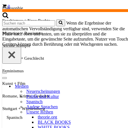
Warenkorb
0
Philosophie
Faschismus + Neue Rechte
Suchen
Wenn die Ergebnisse der
nach …
automatischen Vervollständigung verfügbar sind, verwenden Sie die
Migration + Rassismus
Pfeile nach oben und unten, um sie zu überprüfen und die
Eingabetaste, um die gewünschte Seite aufzurufen. Nutzer von Touch
Geräten können durch Berührung oder mit Wischgesten suchen.
Soziale Kämpfe
Sexualität + Geschlecht
Feminismus
Navigationsmenü
Navigationsmenü
Kunst + Film
Medien
Neuerscheinungen
Romane, Krimis, Gedichte
Politik und Kultur
Spanisch
Andere Sprachen
Stuttgart + Württemberg
Unsere Reihen
theorie.org
Spanisch
BLACK BOOKS
WHITE BOOKS