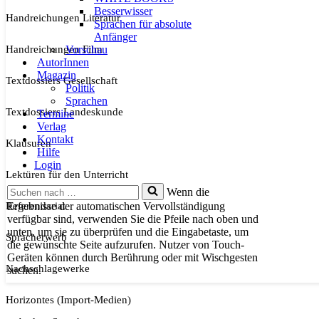
Besserwisser
Handreichungen Literatur
Sprachen für absolute
Anfänger
Handreichungen Film
Vorschau
AutorInnen
Magazin
Textdossiers Gesellschaft
Politik
Sprachen
Textdossiers Landeskunde
Termine
Verlag
Kontakt
Klausuren
Hilfe
Login
Lektüren für den Unterricht
Suchen
Wenn die
nach …
Referendariat
Ergebnisse der automatischen Vervollständigung
verfügbar sind, verwenden Sie die Pfeile nach oben und
unten, um sie zu überprüfen und die Eingabetaste, um
Spracherwerb
die gewünschte Seite aufzurufen. Nutzer von Touch-
Geräten können durch Berührung oder mit Wischgesten
Nachschlagewerke
suchen.
Horizontes (Import-Medien)