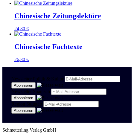
Chinesische Zeitungslektüre
24,80
€
Chinesische Fachtexte
26,80
€
Newsletter Politik & Kultur
Newsletter Spanisch
Region Stuttgart
Schmetterling Verlag GmbH