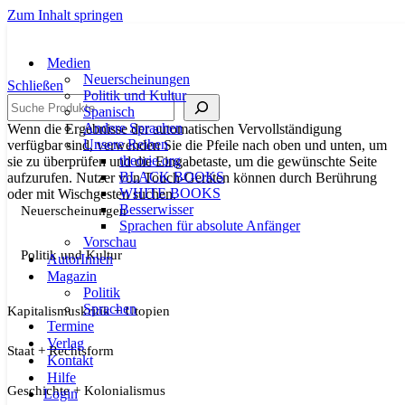
Zum Inhalt springen
Medien
Neuerscheinungen
Schließen
Politik und Kultur
Suche
Spanisch
Andere Sprachen
Wenn die Ergebnisse der automatischen Vervollständigung
Unsere Reihen
verfügbar sind, verwenden Sie die Pfeile nach oben und unten, um
theorie.org
sie zu überprüfen und die Eingabetaste, um die gewünschte Seite
BLACK BOOKS
aufzurufen. Nutzer von Touch-Geräten können durch Berührung
WHITE BOOKS
oder mit Wischgesten suchen.
Besserwisser
Neuerscheinungen
Sprachen für absolute Anfänger
Vorschau
Politik und Kultur
AutorInnen
Magazin
Politik
Sprachen
Kapitalismuskritik + Utopien
Termine
Verlag
Staat + Rechtsform
Kontakt
Hilfe
Geschichte + Kolonialismus
Login