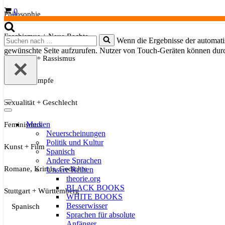
Warenkorb
0
Philosophie
Faschismus + Neue Rechte
Suchen
Wenn die Ergebnisse der automatis
nach …
gewünschte Seite aufzurufen. Nutzer von Touch-Geräten können dur
Migration + Rassismus
Soziale Kämpfe
Sexualität + Geschlecht
Navigationsmenü
Navigationsmenü
Medien
Feminismus
Neuerscheinungen
Politik und Kultur
Kunst + Film
Spanisch
Andere Sprachen
Romane, Krimis, Gedichte
Unsere Reihen
theorie.org
BLACK BOOKS
Stuttgart + Württemberg
WHITE BOOKS
Besserwisser
Spanisch
Sprachen für absolute
Anfänger