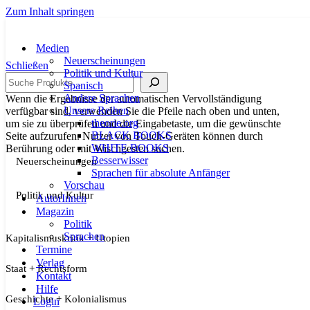
Zum Inhalt springen
Medien
Neuerscheinungen
Schließen
Politik und Kultur
Suche
Spanisch
Andere Sprachen
Wenn die Ergebnisse der automatischen Vervollständigung
Unsere Reihen
verfügbar sind, verwenden Sie die Pfeile nach oben und unten,
theorie.org
um sie zu überprüfen und die Eingabetaste, um die gewünschte
BLACK BOOKS
Seite aufzurufen. Nutzer von Touch-Geräten können durch
WHITE BOOKS
Berührung oder mit Wischgesten suchen.
Besserwisser
Neuerscheinungen
Sprachen für absolute Anfänger
Vorschau
Politik und Kultur
AutorInnen
Magazin
Politik
Sprachen
Kapitalismuskritik + Utopien
Termine
Verlag
Staat + Rechtsform
Kontakt
Hilfe
Geschichte + Kolonialismus
Login