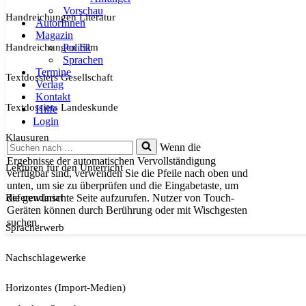
Vorschau
Handreichungen Literatur
AutorInnen
Magazin
Handreichungen Film
Politik
Sprachen
Termine
Textdossiers Gesellschaft
Verlag
Kontakt
Textdossiers Landeskunde
Hilfe
Login
Klausuren
Suchen
Wenn die
nach …
Ergebnisse der automatischen Vervollständigung
Lektüren für den Unterricht
verfügbar sind, verwenden Sie die Pfeile nach oben und
unten, um sie zu überprüfen und die Eingabetaste, um
Referendariat
die gewünschte Seite aufzurufen. Nutzer von Touch-
Geräten können durch Berührung oder mit Wischgesten
suchen.
Spracherwerb
Nachschlagewerke
Horizontes (Import-Medien)