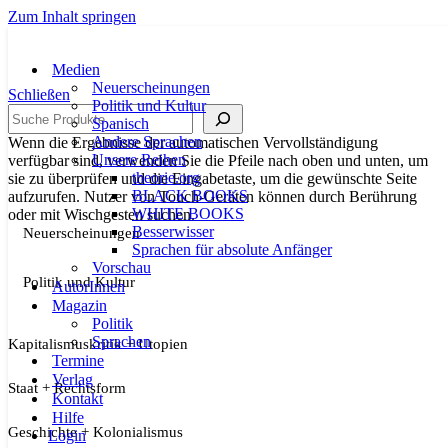
Zum Inhalt springen
Medien
Neuerscheinungen
Schließen
Politik und Kultur
Suche
Spanisch
Andere Sprachen
Wenn die Ergebnisse der automatischen Vervollständigung
Unsere Reihen
verfügbar sind, verwenden Sie die Pfeile nach oben und unten, um
theorie.org
sie zu überprüfen und die Eingabetaste, um die gewünschte Seite
BLACK BOOKS
aufzurufen. Nutzer von Touch-Geräten können durch Berührung
WHITE BOOKS
oder mit Wischgesten suchen.
Besserwisser
Neuerscheinungen
Sprachen für absolute Anfänger
Vorschau
Politik und Kultur
AutorInnen
Magazin
Politik
Sprachen
Kapitalismuskritik + Utopien
Termine
Verlag
Staat + Rechtsform
Kontakt
Hilfe
Geschichte + Kolonialismus
Login