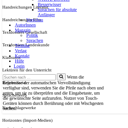
Besserwisser
Handreichungen Literatur
Sprachen für absolute
Anfänger
Handreichungen Film
Vorschau
AutorInnen
Magazin
Textdossiers Gesellschaft
Politik
Sprachen
Textdossiers Landeskunde
Termine
Verlag
Kontakt
Klausuren
Hilfe
Login
Lektüren für den Unterricht
Suchen
Wenn die
nach …
Referendariat
Ergebnisse der automatischen Vervollständigung
verfügbar sind, verwenden Sie die Pfeile nach oben und
unten, um sie zu überprüfen und die Eingabetaste, um
Spracherwerb
die gewünschte Seite aufzurufen. Nutzer von Touch-
Geräten können durch Berührung oder mit Wischgesten
Nachschlagewerke
suchen.
Horizontes (Import-Medien)