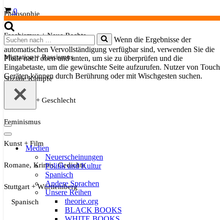
Warenkorb
0
Philosophie
Faschismus + Neue Rechte
Suchen
Wenn die Ergebnisse der
nach …
automatischen Vervollständigung verfügbar sind, verwenden Sie die
Migration + Rassismus
Pfeile nach oben und unten, um sie zu überprüfen und die
Eingabetaste, um die gewünschte Seite aufzurufen. Nutzer von Touch
Geräten können durch Berührung oder mit Wischgesten suchen.
Soziale Kämpfe
Sexualität + Geschlecht
Feminismus
Navigationsmenü
Navigationsmenü
Kunst + Film
Medien
Neuerscheinungen
Romane, Krimis, Gedichte
Politik und Kultur
Spanisch
Andere Sprachen
Stuttgart + Württemberg
Unsere Reihen
theorie.org
Spanisch
BLACK BOOKS
WHITE BOOKS