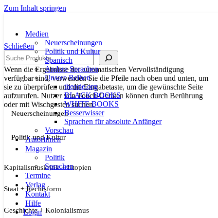
Zum Inhalt springen
Medien
Neuerscheinungen
Schließen
Politik und Kultur
Suche
Spanisch
Andere Sprachen
Wenn die Ergebnisse der automatischen Vervollständigung
Unsere Reihen
verfügbar sind, verwenden Sie die Pfeile nach oben und unten, um
theorie.org
sie zu überprüfen und die Eingabetaste, um die gewünschte Seite
BLACK BOOKS
aufzurufen. Nutzer von Touch-Geräten können durch Berührung
WHITE BOOKS
oder mit Wischgesten suchen.
Besserwisser
Neuerscheinungen
Sprachen für absolute Anfänger
Vorschau
Politik und Kultur
AutorInnen
Magazin
Politik
Sprachen
Kapitalismuskritik + Utopien
Termine
Verlag
Staat + Rechtsform
Kontakt
Hilfe
Geschichte + Kolonialismus
Login