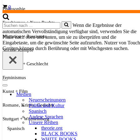
Warenkorb
0
Philosophie
Faschismus + Neue Rechte
Suchen
Wenn die Ergebnisse der
nach …
automatischen Vervollständigung verfügbar sind, verwenden Sie die
Migration + Rassismus
Pfeile nach oben und unten, um sie zu überprüfen und die
Eingabetaste, um die gewünschte Seite aufzurufen. Nutzer von Touch
Geräten können durch Berührung oder mit Wischgesten suchen.
Soziale Kämpfe
Sexualität + Geschlecht
Feminismus
Navigationsmenü
Navigationsmenü
Kunst + Film
Medien
Neuerscheinungen
Romane, Krimis, Gedichte
Politik und Kultur
Spanisch
Andere Sprachen
Stuttgart + Württemberg
Unsere Reihen
theorie.org
Spanisch
BLACK BOOKS
WHITE BOOKS