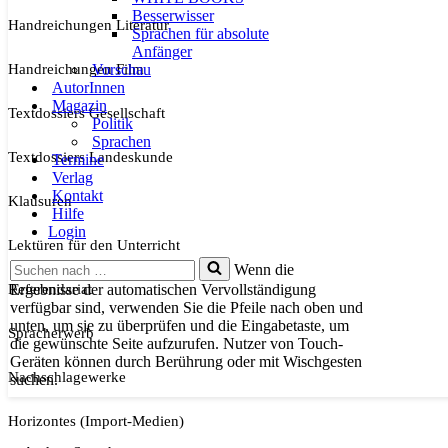
Besserwisser
Handreichungen Literatur
Sprachen für absolute
Anfänger
Handreichungen Film
Vorschau
AutorInnen
Magazin
Textdossiers Gesellschaft
Politik
Sprachen
Textdossiers Landeskunde
Termine
Verlag
Kontakt
Klausuren
Hilfe
Login
Lektüren für den Unterricht
Suchen
Wenn die
nach …
Referendariat
Ergebnisse der automatischen Vervollständigung
verfügbar sind, verwenden Sie die Pfeile nach oben und
unten, um sie zu überprüfen und die Eingabetaste, um
Spracherwerb
die gewünschte Seite aufzurufen. Nutzer von Touch-
Geräten können durch Berührung oder mit Wischgesten
Nachschlagewerke
suchen.
Horizontes (Import-Medien)