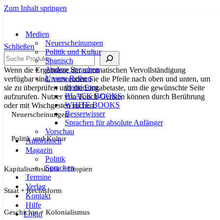
Zum Inhalt springen
Medien
Neuerscheinungen
Schließen
Politik und Kultur
Suche
Spanisch
Andere Sprachen
Wenn die Ergebnisse der automatischen Vervollständigung
Unsere Reihen
verfügbar sind, verwenden Sie die Pfeile nach oben und unten, um
theorie.org
sie zu überprüfen und die Eingabetaste, um die gewünschte Seite
BLACK BOOKS
aufzurufen. Nutzer von Touch-Geräten können durch Berührung
WHITE BOOKS
oder mit Wischgesten suchen.
Besserwisser
Neuerscheinungen
Sprachen für absolute Anfänger
Vorschau
Politik und Kultur
AutorInnen
Magazin
Politik
Sprachen
Kapitalismuskritik + Utopien
Termine
Verlag
Staat + Rechtsform
Kontakt
Hilfe
Geschichte + Kolonialismus
Login