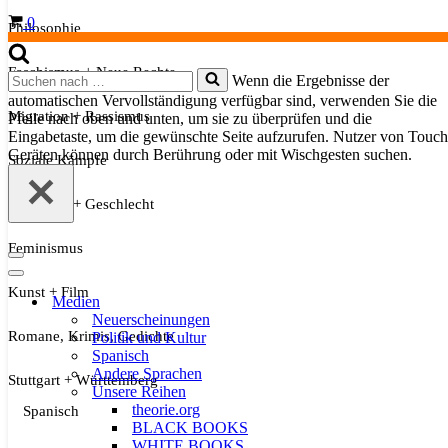
Warenkorb
0
Philosophie
Faschismus + Neue Rechte
Suchen
Wenn die Ergebnisse der
nach …
automatischen Vervollständigung verfügbar sind, verwenden Sie die
Migration + Rassismus
Pfeile nach oben und unten, um sie zu überprüfen und die
Eingabetaste, um die gewünschte Seite aufzurufen. Nutzer von Touch
Geräten können durch Berührung oder mit Wischgesten suchen.
Soziale Kämpfe
Sexualität + Geschlecht
Feminismus
Navigationsmenü
Navigationsmenü
Kunst + Film
Medien
Neuerscheinungen
Romane, Krimis, Gedichte
Politik und Kultur
Spanisch
Andere Sprachen
Stuttgart + Württemberg
Unsere Reihen
theorie.org
Spanisch
BLACK BOOKS
WHITE BOOKS