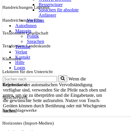
Besserwisser
Handreichungen Literatur
Sprachen für absolute
Anfänger
Handreichungen Film
Vorschau
AutorInnen
Magazin
Textdossiers Gesellschaft
Politik
Sprachen
Textdossiers Landeskunde
Termine
Verlag
Kontakt
Klausuren
Hilfe
Login
Lektüren für den Unterricht
Suchen
Wenn die
nach …
Referendariat
Ergebnisse der automatischen Vervollständigung
verfügbar sind, verwenden Sie die Pfeile nach oben und
unten, um sie zu überprüfen und die Eingabetaste, um
Spracherwerb
die gewünschte Seite aufzurufen. Nutzer von Touch-
Geräten können durch Berührung oder mit Wischgesten
Nachschlagewerke
suchen.
Horizontes (Import-Medien)