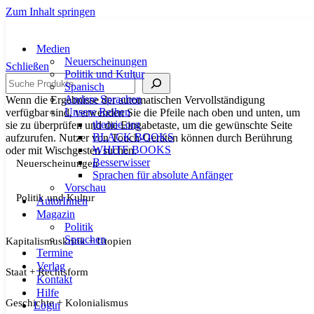
Zum Inhalt springen
Medien
Neuerscheinungen
Schließen
Politik und Kultur
Suche
Spanisch
Andere Sprachen
Wenn die Ergebnisse der automatischen Vervollständigung
Unsere Reihen
verfügbar sind, verwenden Sie die Pfeile nach oben und unten, um
theorie.org
sie zu überprüfen und die Eingabetaste, um die gewünschte Seite
BLACK BOOKS
aufzurufen. Nutzer von Touch-Geräten können durch Berührung
WHITE BOOKS
oder mit Wischgesten suchen.
Besserwisser
Neuerscheinungen
Sprachen für absolute Anfänger
Vorschau
Politik und Kultur
AutorInnen
Magazin
Politik
Sprachen
Kapitalismuskritik + Utopien
Termine
Verlag
Staat + Rechtsform
Kontakt
Hilfe
Geschichte + Kolonialismus
Login