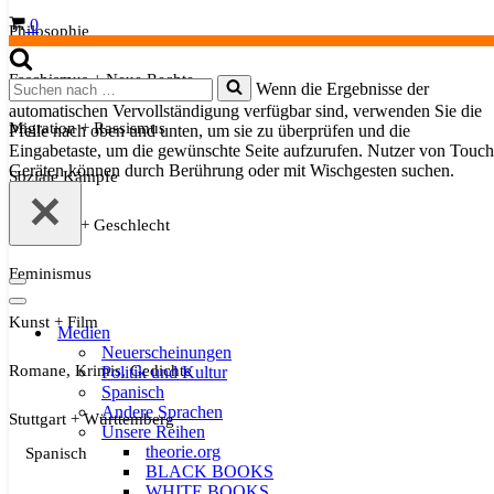
Warenkorb
0
Philosophie
Faschismus + Neue Rechte
Suchen
Wenn die Ergebnisse der
nach …
automatischen Vervollständigung verfügbar sind, verwenden Sie die
Migration + Rassismus
Pfeile nach oben und unten, um sie zu überprüfen und die
Eingabetaste, um die gewünschte Seite aufzurufen. Nutzer von Touch
Geräten können durch Berührung oder mit Wischgesten suchen.
Soziale Kämpfe
Sexualität + Geschlecht
Feminismus
Navigationsmenü
Navigationsmenü
Kunst + Film
Medien
Neuerscheinungen
Romane, Krimis, Gedichte
Politik und Kultur
Spanisch
Andere Sprachen
Stuttgart + Württemberg
Unsere Reihen
theorie.org
Spanisch
BLACK BOOKS
WHITE BOOKS