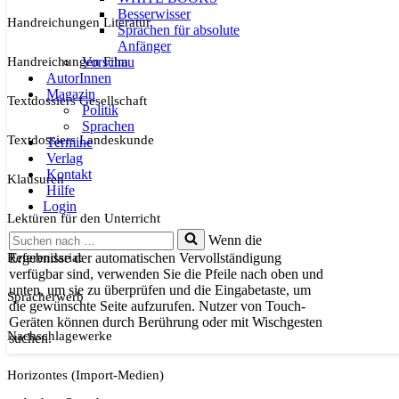
Besserwisser
Handreichungen Literatur
Sprachen für absolute
Anfänger
Handreichungen Film
Vorschau
AutorInnen
Magazin
Textdossiers Gesellschaft
Politik
Sprachen
Textdossiers Landeskunde
Termine
Verlag
Kontakt
Klausuren
Hilfe
Login
Lektüren für den Unterricht
Suchen
Wenn die
nach …
Referendariat
Ergebnisse der automatischen Vervollständigung
verfügbar sind, verwenden Sie die Pfeile nach oben und
unten, um sie zu überprüfen und die Eingabetaste, um
Spracherwerb
die gewünschte Seite aufzurufen. Nutzer von Touch-
Geräten können durch Berührung oder mit Wischgesten
Nachschlagewerke
suchen.
Horizontes (Import-Medien)