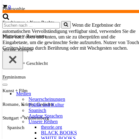
Warenkorb
0
Philosophie
Faschismus + Neue Rechte
Suchen
Wenn die Ergebnisse der
nach …
automatischen Vervollständigung verfügbar sind, verwenden Sie die
Migration + Rassismus
Pfeile nach oben und unten, um sie zu überprüfen und die
Eingabetaste, um die gewünschte Seite aufzurufen. Nutzer von Touch
Geräten können durch Berührung oder mit Wischgesten suchen.
Soziale Kämpfe
Sexualität + Geschlecht
Feminismus
Navigationsmenü
Navigationsmenü
Kunst + Film
Medien
Neuerscheinungen
Romane, Krimis, Gedichte
Politik und Kultur
Spanisch
Andere Sprachen
Stuttgart + Württemberg
Unsere Reihen
theorie.org
Spanisch
BLACK BOOKS
WHITE BOOKS