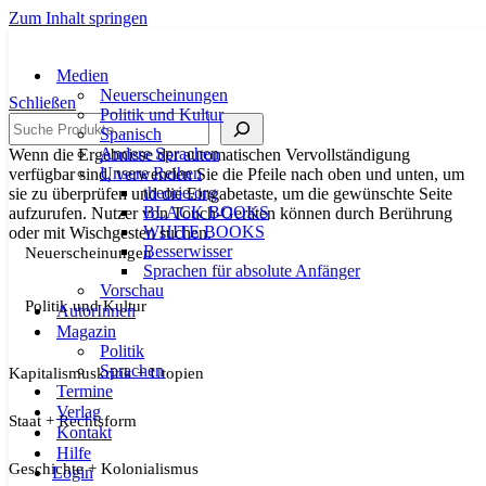
Zum Inhalt springen
Medien
Neuerscheinungen
Schließen
Politik und Kultur
Suche
Spanisch
Andere Sprachen
Wenn die Ergebnisse der automatischen Vervollständigung
Unsere Reihen
verfügbar sind, verwenden Sie die Pfeile nach oben und unten, um
theorie.org
sie zu überprüfen und die Eingabetaste, um die gewünschte Seite
BLACK BOOKS
aufzurufen. Nutzer von Touch-Geräten können durch Berührung
WHITE BOOKS
oder mit Wischgesten suchen.
Besserwisser
Neuerscheinungen
Sprachen für absolute Anfänger
Vorschau
Politik und Kultur
AutorInnen
Magazin
Politik
Sprachen
Kapitalismuskritik + Utopien
Termine
Verlag
Staat + Rechtsform
Kontakt
Hilfe
Geschichte + Kolonialismus
Login