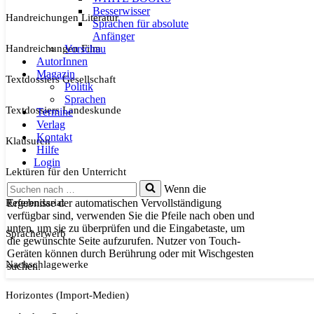
Besserwisser
Handreichungen Literatur
Sprachen für absolute
Anfänger
Handreichungen Film
Vorschau
AutorInnen
Magazin
Textdossiers Gesellschaft
Politik
Sprachen
Textdossiers Landeskunde
Termine
Verlag
Kontakt
Klausuren
Hilfe
Login
Lektüren für den Unterricht
Suchen
Wenn die
nach …
Referendariat
Ergebnisse der automatischen Vervollständigung
verfügbar sind, verwenden Sie die Pfeile nach oben und
unten, um sie zu überprüfen und die Eingabetaste, um
Spracherwerb
die gewünschte Seite aufzurufen. Nutzer von Touch-
Geräten können durch Berührung oder mit Wischgesten
Nachschlagewerke
suchen.
Horizontes (Import-Medien)