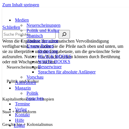
Zum Inhalt springen
Medien
Neuerscheinungen
Schließen
Politik und Kultur
Suche
Spanisch
Andere Sprachen
Wenn die Ergebnisse der automatischen Vervollständigung
Unsere Reihen
verfügbar sind, verwenden Sie die Pfeile nach oben und unten, um
theorie.org
sie zu überprüfen und die Eingabetaste, um die gewünschte Seite
BLACK BOOKS
aufzurufen. Nutzer von Touch-Geräten können durch Berührung
WHITE BOOKS
oder mit Wischgesten suchen.
Besserwisser
Neuerscheinungen
Sprachen für absolute Anfänger
Vorschau
Politik und Kultur
AutorInnen
Magazin
Politik
Sprachen
Kapitalismuskritik + Utopien
Termine
Verlag
Staat + Rechtsform
Kontakt
Hilfe
Geschichte + Kolonialismus
Login