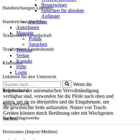
Besserwisser
Handreichungen Literatur
Sprachen für absolute
Anfänger
Handreichungen Film
Vorschau
AutorInnen
Magazin
Textdossiers Gesellschaft
Politik
Sprachen
Textdossiers Landeskunde
Termine
Verlag
Kontakt
Klausuren
Hilfe
Login
Lektüren für den Unterricht
Suchen
Wenn die
nach …
Referendariat
Ergebnisse der automatischen Vervollständigung
verfügbar sind, verwenden Sie die Pfeile nach oben und
unten, um sie zu überprüfen und die Eingabetaste, um
Spracherwerb
die gewünschte Seite aufzurufen. Nutzer von Touch-
Geräten können durch Berührung oder mit Wischgesten
Nachschlagewerke
suchen.
Horizontes (Import-Medien)