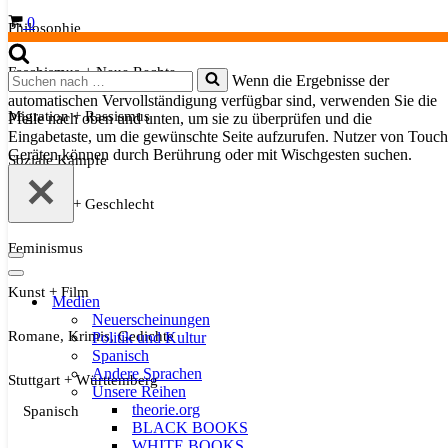
Warenkorb
0
Philosophie
Faschismus + Neue Rechte
Suchen
Wenn die Ergebnisse der
nach …
automatischen Vervollständigung verfügbar sind, verwenden Sie die
Migration + Rassismus
Pfeile nach oben und unten, um sie zu überprüfen und die
Eingabetaste, um die gewünschte Seite aufzurufen. Nutzer von Touch
Geräten können durch Berührung oder mit Wischgesten suchen.
Soziale Kämpfe
Sexualität + Geschlecht
Feminismus
Navigationsmenü
Navigationsmenü
Kunst + Film
Medien
Neuerscheinungen
Romane, Krimis, Gedichte
Politik und Kultur
Spanisch
Andere Sprachen
Stuttgart + Württemberg
Unsere Reihen
theorie.org
Spanisch
BLACK BOOKS
WHITE BOOKS