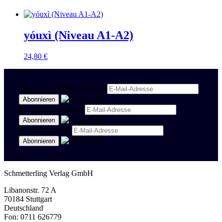
yóuxì (Niveau A1-A2)
24,80
€
Newsletter Politik & Kultur
Newsletter Spanisch
Region Stuttgart
Schmetterling Verlag GmbH
Libanonstr. 72 A
70184 Stuttgart
Deutschland
Fon: 0711 626779