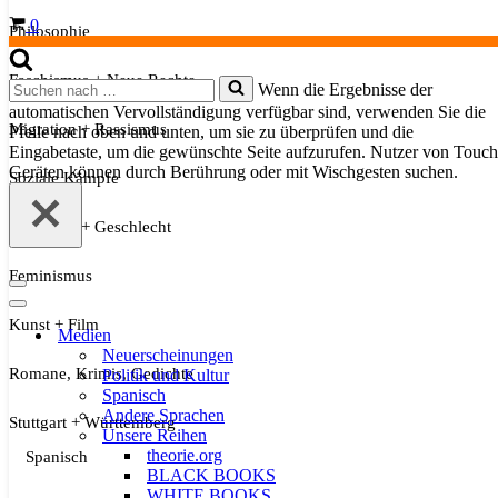
Warenkorb
0
Philosophie
Faschismus + Neue Rechte
Suchen
Wenn die Ergebnisse der
nach …
automatischen Vervollständigung verfügbar sind, verwenden Sie die
Migration + Rassismus
Pfeile nach oben und unten, um sie zu überprüfen und die
Eingabetaste, um die gewünschte Seite aufzurufen. Nutzer von Touch
Geräten können durch Berührung oder mit Wischgesten suchen.
Soziale Kämpfe
Sexualität + Geschlecht
Feminismus
Navigationsmenü
Navigationsmenü
Kunst + Film
Medien
Neuerscheinungen
Romane, Krimis, Gedichte
Politik und Kultur
Spanisch
Andere Sprachen
Stuttgart + Württemberg
Unsere Reihen
theorie.org
Spanisch
BLACK BOOKS
WHITE BOOKS