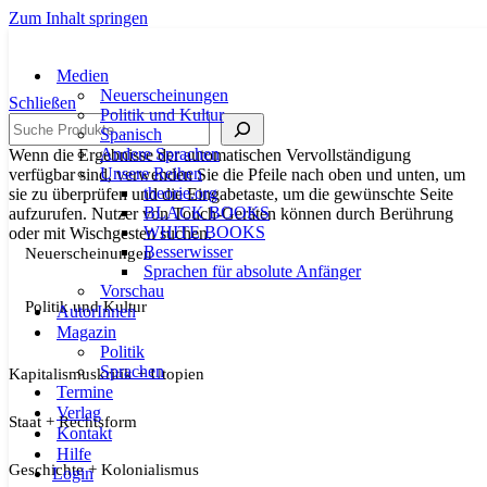
Zum Inhalt springen
Medien
Neuerscheinungen
Schließen
Politik und Kultur
Suche
Spanisch
Andere Sprachen
Wenn die Ergebnisse der automatischen Vervollständigung
Unsere Reihen
verfügbar sind, verwenden Sie die Pfeile nach oben und unten, um
theorie.org
sie zu überprüfen und die Eingabetaste, um die gewünschte Seite
BLACK BOOKS
aufzurufen. Nutzer von Touch-Geräten können durch Berührung
WHITE BOOKS
oder mit Wischgesten suchen.
Besserwisser
Neuerscheinungen
Sprachen für absolute Anfänger
Vorschau
Politik und Kultur
AutorInnen
Magazin
Politik
Sprachen
Kapitalismuskritik + Utopien
Termine
Verlag
Staat + Rechtsform
Kontakt
Hilfe
Geschichte + Kolonialismus
Login