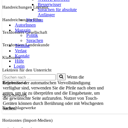
Besserwisser
Handreichungen Literatur
Sprachen für absolute
Anfänger
Handreichungen Film
Vorschau
AutorInnen
Magazin
Textdossiers Gesellschaft
Politik
Sprachen
Textdossiers Landeskunde
Termine
Verlag
Kontakt
Klausuren
Hilfe
Login
Lektüren für den Unterricht
Suchen
Wenn die
nach …
Referendariat
Ergebnisse der automatischen Vervollständigung
verfügbar sind, verwenden Sie die Pfeile nach oben und
unten, um sie zu überprüfen und die Eingabetaste, um
Spracherwerb
die gewünschte Seite aufzurufen. Nutzer von Touch-
Geräten können durch Berührung oder mit Wischgesten
Nachschlagewerke
suchen.
Horizontes (Import-Medien)