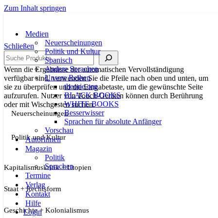
Zum Inhalt springen
Medien
Neuerscheinungen
Schließen
Politik und Kultur
Suche
Spanisch
Andere Sprachen
Wenn die Ergebnisse der automatischen Vervollständigung
Unsere Reihen
verfügbar sind, verwenden Sie die Pfeile nach oben und unten, um
theorie.org
sie zu überprüfen und die Eingabetaste, um die gewünschte Seite
BLACK BOOKS
aufzurufen. Nutzer von Touch-Geräten können durch Berührung
WHITE BOOKS
oder mit Wischgesten suchen.
Besserwisser
Neuerscheinungen
Sprachen für absolute Anfänger
Vorschau
Politik und Kultur
AutorInnen
Magazin
Politik
Sprachen
Kapitalismuskritik + Utopien
Termine
Verlag
Staat + Rechtsform
Kontakt
Hilfe
Geschichte + Kolonialismus
Login