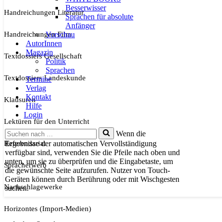
Besserwisser
Handreichungen Literatur
Sprachen für absolute
Anfänger
Handreichungen Film
Vorschau
AutorInnen
Magazin
Textdossiers Gesellschaft
Politik
Sprachen
Textdossiers Landeskunde
Termine
Verlag
Kontakt
Klausuren
Hilfe
Login
Lektüren für den Unterricht
Suchen
Wenn die
nach …
Referendariat
Ergebnisse der automatischen Vervollständigung
verfügbar sind, verwenden Sie die Pfeile nach oben und
unten, um sie zu überprüfen und die Eingabetaste, um
Spracherwerb
die gewünschte Seite aufzurufen. Nutzer von Touch-
Geräten können durch Berührung oder mit Wischgesten
Nachschlagewerke
suchen.
Horizontes (Import-Medien)