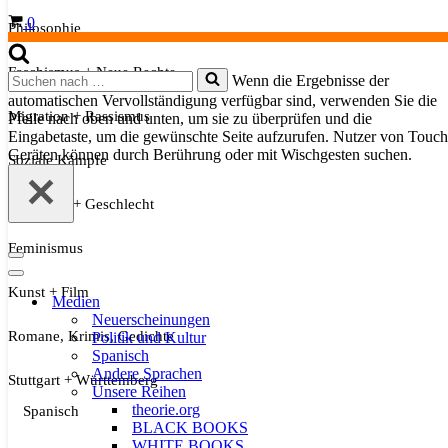
Warenkorb
0
Philosophie
Faschismus + Neue Rechte
Suchen
Wenn die Ergebnisse der
nach …
automatischen Vervollständigung verfügbar sind, verwenden Sie die
Migration + Rassismus
Pfeile nach oben und unten, um sie zu überprüfen und die
Eingabetaste, um die gewünschte Seite aufzurufen. Nutzer von Touch
Geräten können durch Berührung oder mit Wischgesten suchen.
Soziale Kämpfe
Sexualität + Geschlecht
Feminismus
Navigationsmenü
Navigationsmenü
Kunst + Film
Medien
Neuerscheinungen
Romane, Krimis, Gedichte
Politik und Kultur
Spanisch
Andere Sprachen
Stuttgart + Württemberg
Unsere Reihen
theorie.org
Spanisch
BLACK BOOKS
WHITE BOOKS