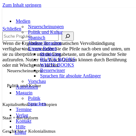
Zum Inhalt springen
Medien
Neuerscheinungen
Schließen
Politik und Kultur
Suche
Spanisch
Andere Sprachen
Wenn die Ergebnisse der automatischen Vervollständigung
Unsere Reihen
verfügbar sind, verwenden Sie die Pfeile nach oben und unten, um
theorie.org
sie zu überprüfen und die Eingabetaste, um die gewünschte Seite
BLACK BOOKS
aufzurufen. Nutzer von Touch-Geräten können durch Berührung
WHITE BOOKS
oder mit Wischgesten suchen.
Besserwisser
Neuerscheinungen
Sprachen für absolute Anfänger
Vorschau
Politik und Kultur
AutorInnen
Magazin
Politik
Sprachen
Kapitalismuskritik + Utopien
Termine
Verlag
Staat + Rechtsform
Kontakt
Hilfe
Geschichte + Kolonialismus
Login