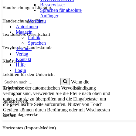
Besserwisser
Handreichungen Literatur
Sprachen für absolute
Anfänger
Handreichungen Film
Vorschau
AutorInnen
Magazin
Textdossiers Gesellschaft
Politik
Sprachen
Textdossiers Landeskunde
Termine
Verlag
Kontakt
Klausuren
Hilfe
Login
Lektüren für den Unterricht
Suchen
Wenn die
nach …
Referendariat
Ergebnisse der automatischen Vervollständigung
verfügbar sind, verwenden Sie die Pfeile nach oben und
unten, um sie zu überprüfen und die Eingabetaste, um
Spracherwerb
die gewünschte Seite aufzurufen. Nutzer von Touch-
Geräten können durch Berührung oder mit Wischgesten
Nachschlagewerke
suchen.
Horizontes (Import-Medien)