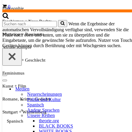
Warenkorb
0
Philosophie
Faschismus + Neue Rechte
Suchen
Wenn die Ergebnisse der
nach …
automatischen Vervollständigung verfügbar sind, verwenden Sie die
Migration + Rassismus
Pfeile nach oben und unten, um sie zu überprüfen und die
Eingabetaste, um die gewünschte Seite aufzurufen. Nutzer von Touch
Geräten können durch Berührung oder mit Wischgesten suchen.
Soziale Kämpfe
Sexualität + Geschlecht
Feminismus
Navigationsmenü
Navigationsmenü
Kunst + Film
Medien
Neuerscheinungen
Romane, Krimis, Gedichte
Politik und Kultur
Spanisch
Andere Sprachen
Stuttgart + Württemberg
Unsere Reihen
theorie.org
Spanisch
BLACK BOOKS
WHITE BOOKS