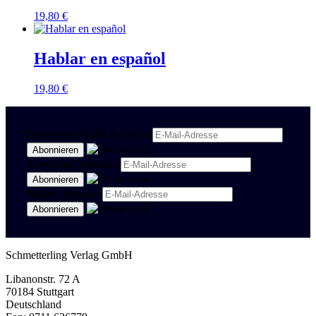
19,80
€
Hablar en español
19,80
€
Newsletter Politik & Kultur
Newsletter Spanisch
Region Stuttgart
Schmetterling Verlag GmbH
Libanonstr. 72 A
70184 Stuttgart
Deutschland