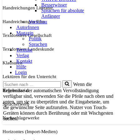
Besserwisser
Handreichungen Literatur
Sprachen für absolute
Anfänger
Handreichungen Film
Vorschau
AutorInnen
Magazin
Textdossiers Gesellschaft
Politik
Sprachen
Textdossiers Landeskunde
Termine
Verlag
Kontakt
Klausuren
Hilfe
Login
Lektüren für den Unterricht
Suchen
Wenn die
nach …
Referendariat
Ergebnisse der automatischen Vervollständigung
verfügbar sind, verwenden Sie die Pfeile nach oben und
unten, um sie zu überprüfen und die Eingabetaste, um
Spracherwerb
die gewünschte Seite aufzurufen. Nutzer von Touch-
Geräten können durch Berührung oder mit Wischgesten
Nachschlagewerke
suchen.
Horizontes (Import-Medien)