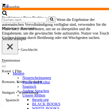
Warenkorb
0
Philosophie
Faschismus + Neue Rechte
Suchen
Wenn die Ergebnisse der
nach …
automatischen Vervollständigung verfügbar sind, verwenden Sie die
Migration + Rassismus
Pfeile nach oben und unten, um sie zu überprüfen und die
Eingabetaste, um die gewünschte Seite aufzurufen. Nutzer von Touch
Geräten können durch Berührung oder mit Wischgesten suchen.
Soziale Kämpfe
Sexualität + Geschlecht
Feminismus
Navigationsmenü
Navigationsmenü
Kunst + Film
Medien
Neuerscheinungen
Romane, Krimis, Gedichte
Politik und Kultur
Spanisch
Andere Sprachen
Stuttgart + Württemberg
Unsere Reihen
theorie.org
Spanisch
BLACK BOOKS
WHITE BOOKS