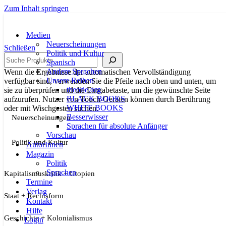
Zum Inhalt springen
Medien
Neuerscheinungen
Schließen
Politik und Kultur
Suche
Spanisch
Andere Sprachen
Wenn die Ergebnisse der automatischen Vervollständigung
Unsere Reihen
verfügbar sind, verwenden Sie die Pfeile nach oben und unten, um
theorie.org
sie zu überprüfen und die Eingabetaste, um die gewünschte Seite
BLACK BOOKS
aufzurufen. Nutzer von Touch-Geräten können durch Berührung
WHITE BOOKS
oder mit Wischgesten suchen.
Besserwisser
Neuerscheinungen
Sprachen für absolute Anfänger
Vorschau
Politik und Kultur
AutorInnen
Magazin
Politik
Sprachen
Kapitalismuskritik + Utopien
Termine
Verlag
Staat + Rechtsform
Kontakt
Hilfe
Geschichte + Kolonialismus
Login