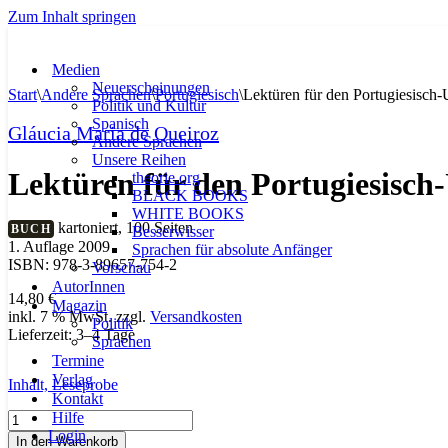
Zum Inhalt springen
Medien
Neuerscheinungen
Start
\
Andere Sprachen
\
Portugiesisch
\
Lektüren für den Portugiesisch-
Politik und Kultur
Spanisch
Gláucia Maria de Queiroz
Andere Sprachen
Unsere Reihen
Lektüren für den Portugiesisch
theorie.org
BLACK BOOKS
WHITE BOOKS
kartoniert, 100 Seiten
BUCH
Besserwisser
1. Auflage 2009
Sprachen für absolute Anfänger
ISBN: 978-3-89657-754-2
Vorschau
AutorInnen
14,80
€
Magazin
inkl. 7 % MwSt.
zzgl.
Versandkosten
Politik
Lieferzeit:
3–4 Tage
Sprachen
Termine
Verlag
Inhalt,
Leseprobe
Kontakt
Hilfe
Lektüren
Login
für
In den Warenkorb