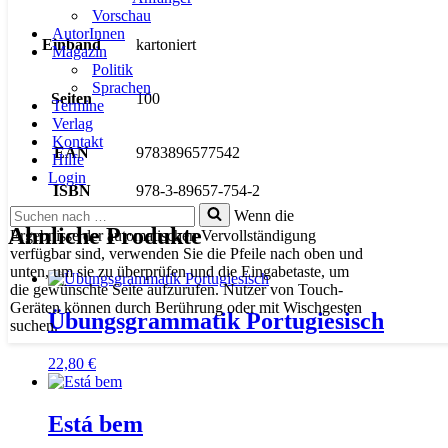
Vorschau
AutorInnen
Einband
kartoniert
Magazin
Politik
Sprachen
Seiten
100
Termine
Verlag
Kontakt
EAN
9783896577542
Hilfe
Login
ISBN
978-3-89657-754-2
Suchen
Wenn die
nach …
Ähnliche Produkte
Ergebnisse der automatischen Vervollständigung
verfügbar sind, verwenden Sie die Pfeile nach oben und
unten, um sie zu überprüfen und die Eingabetaste, um
die gewünschte Seite aufzurufen. Nutzer von Touch-
Geräten können durch Berührung oder mit Wischgesten
Übungsgrammatik Portugiesisch
suchen.
22,80
€
Está bem