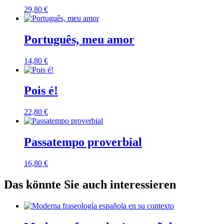
29,80
€
Português, meu amor
14,80
€
Pois é!
22,80
€
Passatempo proverbial
16,80
€
Das könnte Sie auch interessieren