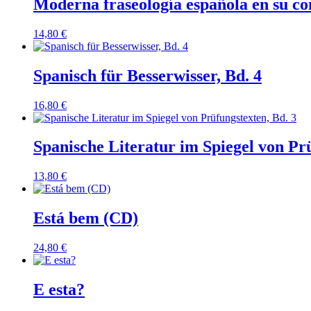
Moderna fraseología española en su co
14,80
€
Spanisch für Besserwisser, Bd. 4
16,80
€
Spanische Literatur im Spiegel von Prü
13,80
€
Está bem (CD)
24,80
€
E esta?