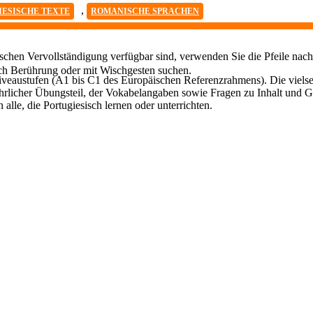
,
IESISCHE TEXTE
ROMANISCHE SPRACHEN
chen Vervollständigung verfügbar sind, verwenden Sie die Pfeile nach
ch Berührung oder mit Wischgesten suchen.
 Niveaustufen (A1 bis C1 des Europäischen Referenzrahmens). Die viel
ührlicher Übungsteil, der Vokabelangaben sowie Fragen zu Inhalt und Gr
n alle, die Portugiesisch lernen oder unterrichten.