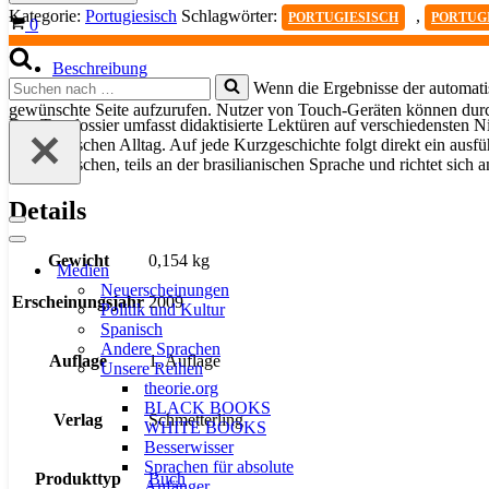
den
Kategorie:
Portugiesisch
Schlagwörter:
,
PORTUGIESISCH
PORTUG
Warenkorb
0
Portugiesisch-
Unterricht
Menge
Beschreibung
Suchen
Wenn die Ergebnisse der automatis
Details
nach …
gewünschte Seite aufzurufen. Nutzer von Touch-Geräten können dur
Das Textdossier umfasst didaktisierte Lektüren auf verschiedensten
portugiesischen Alltag. Auf jede Kurzgeschichte folgt direkt ein ausf
portugiesischen, teils an der brasilianischen Sprache und richtet sich a
Details
Navigationsmenü
Navigationsmenü
Gewicht
0,154 kg
Medien
Neuerscheinungen
Erscheinungsjahr
2009
Politik und Kultur
Spanisch
Andere Sprachen
Auflage
1. Auflage
Unsere Reihen
theorie.org
BLACK BOOKS
Verlag
Schmetterling
WHITE BOOKS
Besserwisser
Sprachen für absolute
Produkttyp
Buch
Anfänger