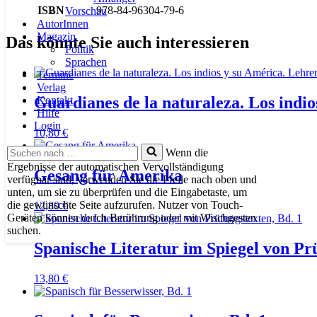
ISBN
978-84-96304-79-6
Vorschau
AutorInnen
Magazin
Das könnte Sie auch interessieren
Politik
Sprachen
Termine
Verlag
Guardianes de la naturaleza. Los indio
Kontakt
Hilfe
Login
10,80
€
Suchen
Wenn die
nach …
Ergebnisse der automatischen Vervollständigung
Gesang für Amerika
verfügbar sind, verwenden Sie die Pfeile nach oben und
unten, um sie zu überprüfen und die Eingabetaste, um
die gewünschte Seite aufzurufen. Nutzer von Touch-
12,80
€
Geräten können durch Berührung oder mit Wischgesten
suchen.
Spanische Literatur im Spiegel von Prü
13,80
€