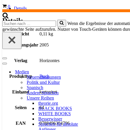
Warenkorb
0
Details
Details
Suchen
Wenn die Ergebnisse der automatis
nach …
gewünschte Seite aufzurufen. Nutzer von Touch-Geräten können dur
Gewicht
0,11 kg
Erscheinungsjahr
2005
Navigationsmenü
Verlag
Horizontes
Navigationsmenü
Medien
Produkttyp
Buch
Neuerscheinungen
Politik und Kultur
Spanisch
Einband
kartoniert
Andere Sprachen
Unsere Reihen
theorie.org
Seiten
64
BLACK BOOKS
WHITE BOOKS
Besserwisser
EAN
9788496304796
Sprachen für absolute
Anfänger