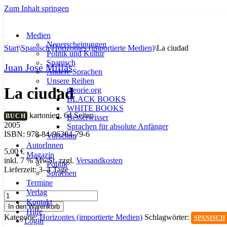
Zum Inhalt springen
Medien
Neuerscheinungen
Start
\
Spanisch
\
Horizontes (importierte Medien)
\
La ciudad
Politik und Kultur
Spanisch
Juan José Millás
Andere Sprachen
Unsere Reihen
La ciudad
theorie.org
BLACK BOOKS
WHITE BOOKS
kartoniert, 64 Seiten
BUCH
Besserwisser
2005
Sprachen für absolute Anfänger
ISBN: 978-84-96304-79-6
Vorschau
AutorInnen
5,00
€
Magazin
inkl. 7 % MwSt.
zzgl.
Versandkosten
Politik
Lieferzeit:
3–4 Tage
Sprachen
Termine
Verlag
La
Kontakt
ciudad
In den Warenkorb
Hilfe
Menge
Kategorie:
Horizontes (importierte Medien)
Schlagwörter:
SPANISCH
Login