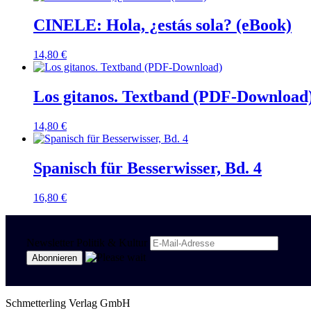
CINELE: Hola, ¿estás sola? (eBook)
14,80
€
Los gitanos. Textband (PDF-Download
14,80
€
Spanisch für Besserwisser, Bd. 4
16,80
€
Newsletter Politik & Kultur
Schmetterling Verlag GmbH