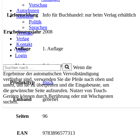
Vorschau
AutorInnen
Liefermeldung
Info für Buchhandel: nur beim Verlag erhältlich
Magazin
Politik
Sprachen
Erscheinungsjahr
2008
Termine
Verlag
Kontakt
Auflage
1. Auflage
Hilfe
Login
Verlag
Schmetterling
Suchen
Wenn die
nach …
Ergebnisse der automatischen Vervollständigung
verfügbar sind, verwenden Sie die Pfeile nach oben und
Produkttyp
Buch
unten, um sie zu überprüfen und die Eingabetaste, um
die gewünschte Seite aufzurufen. Nutzer von Touch-
Geräten können durch Berührung oder mit Wischgesten
Einband
geheftet
suchen.
Seiten
96
EAN
9783896577313