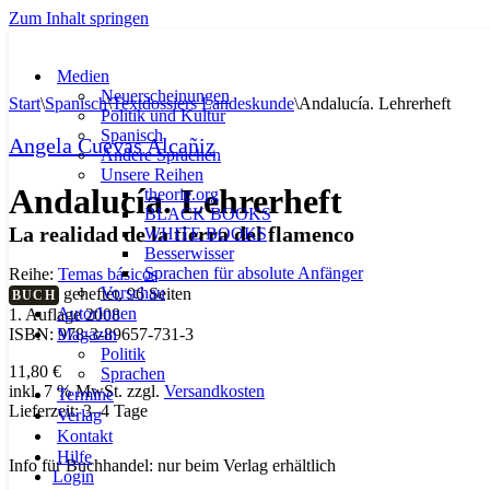
Zum Inhalt springen
Medien
Neuerscheinungen
Start
\
Spanisch
\
Textdossiers Landeskunde
\
Andalucía. Lehrerheft
Politik und Kultur
Spanisch
Angela Cuevas Alcañiz
Andere Sprachen
Unsere Reihen
Andalucía. Lehrerheft
theorie.org
BLACK BOOKS
La realidad de la tierra del flamenco
WHITE BOOKS
Besserwisser
Sprachen für absolute Anfänger
Reihe:
Temas básicos
Vorschau
geheftet, 96 Seiten
BUCH
AutorInnen
1. Auflage 2008
Magazin
ISBN: 978-3-89657-731-3
Politik
11,80
€
Sprachen
inkl. 7 % MwSt.
zzgl.
Versandkosten
Termine
Lieferzeit:
3–4 Tage
Verlag
Kontakt
Hilfe
Info für Buchhandel: nur beim Verlag erhältlich
Login