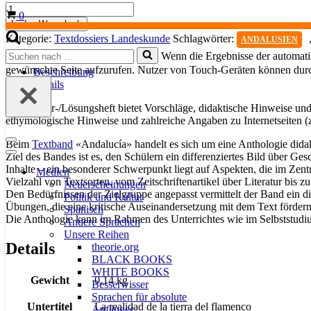
Andalucía.
Warenkorb
0
Lehrerheft
In den Warenkorb
Menge
Kategorie:
Textdossiers Landeskunde
Schlagwörter:
ANDALUSIEN
Suchen
Wenn die Ergebnisse der automatis
nach …
gewünschte Seite aufzurufen. Nutzer von Touch-Geräten können dur
Beschreibung
Details
Das Lehrer-/Lösungsheft bietet Vorschläge, didaktische Hinweise und
ethymologische Hinweise und zahlreiche Angaben zu Internetseiten (
Beim
Textband
«Andalucía» handelt es sich um eine Anthologie didakti
Navigationsmenü
Ziel des Bandes ist es, den Schülern ein differenziertes Bild über Ges
Navigationsmenü
Inhalte – ein besonderer Schwerpunkt liegt auf Aspekten, die im Zent
Medien
Vielzahl von Textsorten, vom Zeitschriftenartikel über Literatur bis zu
Neuerscheinungen
Den Bedürfnissen der Zielgruppe angepasst vermittelt der Band ein d
Politik und Kultur
Übungen, die eine kritische Auseinandersetzung mit dem Text fördern
Spanisch
Die Anthologie kann im Rahmen des Unterrichtes wie im Selbststudium
Andere Sprachen
Unsere Reihen
Details
theorie.org
BLACK BOOKS
WHITE BOOKS
Gewicht
0,14 kg
Besserwisser
Sprachen für absolute
Untertitel
La realidad de la tierra del flamenco
Anfänger