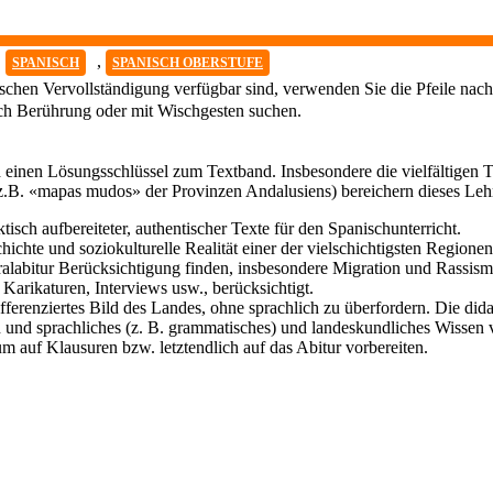
,
,
SPANISCH
SPANISCH OBERSTUFE
chen Vervollständigung verfügbar sind, verwenden Sie die Pfeile nach
ch Berührung oder mit Wischgesten suchen.
 einen Lösungsschlüssel zum Textband. Insbesondere die vielfältigen T
z.B. «mapas mudos» der Provinzen Andalusiens) bereichern dieses Lehr
sch aufbereiteter, authentischer Texte für den Spanischunterricht.
chichte und soziokulturelle Realität einer der vielschichtigsten Regione
ralabitur Berücksichtigung finden, insbesondere Migration und Rassismu
 Karikaturen, Interviews usw., berücksichtigt.
ifferenziertes Bild des Landes, ohne sprachlich zu überfordern. Die d
 und sprachliches (z. B. grammatisches) und landeskundliches Wissen v
 auf Klausuren bzw. letztendlich auf das Abitur vorbereiten.