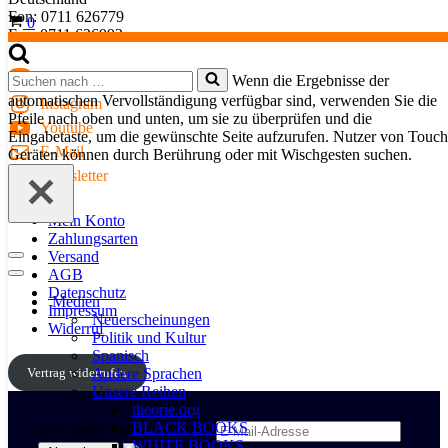
Fon: 0711 626779
Warenkorb
0
Fax: 0711 626992
Suchen
Mastodon
Wenn die Ergebnisse der
nach …
automatischen Vervollständigung verfügbar sind, verwenden Sie die
Instagram
Pfeile nach oben und unten, um sie zu überprüfen und die
Youtube
Eingabetaste, um die gewünschte Seite aufzurufen. Nutzer von Touch
E-Mail
Geräten können durch Berührung oder mit Wischgesten suchen.
Newsletter
Mein Konto
Zahlungsarten
Versand
Navigationsmenü
AGB
Navigationsmenü
Datenschutz
Medien
Impressum
Neuerscheinungen
Widerruf
Politik und Kultur
Spanisch
Vertrag widerrufen
Andere Sprachen
Unsere Reihen
theorie.org
BLACK BOOKS
Newsletter Politik & Kultur
WHITE BOOKS