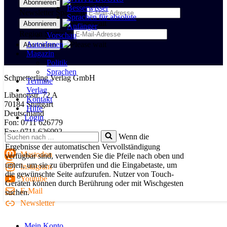
Besserwisser
Newsletter Spanisch
Sprachen für absolute
Anfänger
Region Stuttgart
Vorschau
AutorInnen
Magazin
Politik
Sprachen
Schmetterling Verlag GmbH
Termine
Verlag
Libanonstr. 72 A
Kontakt
70184 Stuttgart
Hilfe
Deutschland
Login
Fon: 0711 626779
Fax: 0711 626992
Suchen
Wenn die
nach …
Ergebnisse der automatischen Vervollständigung
Mastodon
verfügbar sind, verwenden Sie die Pfeile nach oben und
unten, um sie zu überprüfen und die Eingabetaste, um
Instagram
die gewünschte Seite aufzurufen. Nutzer von Touch-
Youtube
Geräten können durch Berührung oder mit Wischgesten
E-Mail
suchen.
Newsletter
Mein Konto