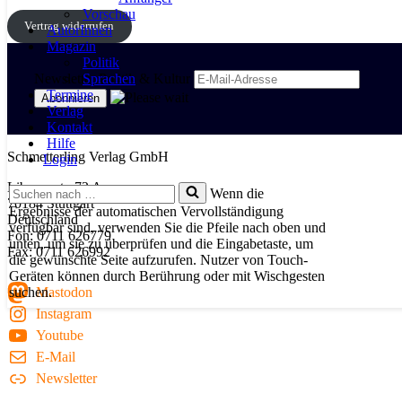
Vorschau
Vertrag widerrufen
AutorInnen
Magazin
Politik
Newsletter Politik & Kultur
Sprachen
Termine
Verlag
Kontakt
Hilfe
Schmetterling Verlag GmbH
Login
Libanonstr. 72 A
Suchen
Wenn die
70184 Stuttgart
nach …
Ergebnisse der automatischen Vervollständigung
Deutschland
verfügbar sind, verwenden Sie die Pfeile nach oben und
Fon: 0711 626779
unten, um sie zu überprüfen und die Eingabetaste, um
Fax: 0711 626992
die gewünschte Seite aufzurufen. Nutzer von Touch-
Geräten können durch Berührung oder mit Wischgesten
suchen.
Mastodon
Instagram
Youtube
E-Mail
Newsletter