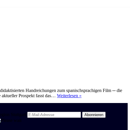
u didaktisierten Handreichungen zum spanischsprachigen Film ─ die
Neuer
e aktueller Prospekt fasst das…
Weiterlesen »
Spanisch-
Prospekt
mit
egion Stuttgart
fast
400
Titeln