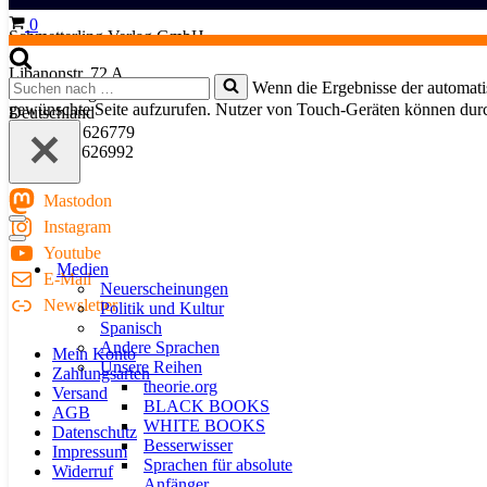
Warenkorb
0
Schmetterling Verlag GmbH
Libanonstr. 72 A
Suchen
Wenn die Ergebnisse der automatis
70184 Stuttgart
nach …
gewünschte Seite aufzurufen. Nutzer von Touch-Geräten können dur
Deutschland
Fon: 0711 626779
Fax: 0711 626992
Mastodon
Instagram
Navigationsmenü
Navigationsmenü
Youtube
Medien
E-Mail
Neuerscheinungen
Newsletter
Politik und Kultur
Spanisch
Andere Sprachen
Mein Konto
Unsere Reihen
Zahlungsarten
theorie.org
Versand
BLACK BOOKS
AGB
WHITE BOOKS
Datenschutz
Besserwisser
Impressum
Sprachen für absolute
Widerruf
Anfänger