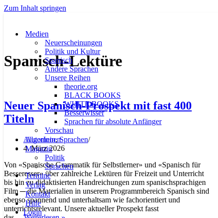
Zum Inhalt springen
Medien
Neuerscheinungen
Politik und Kultur
Spanisch-Lektüre
Spanisch
Andere Sprachen
Unsere Reihen
theorie.org
BLACK BOOKS
Neuer Spanisch-Prospekt mit fast 400
WHITE BOOKS
Besserwisser
Titeln
Sprachen für absolute Anfänger
Vorschau
Allgemein
,
Sprachen
AutorInnen
4. März 2026
Magazin
Politik
Von «Spanische Grammatik für Selbstlerner» und «Spanisch für
Sprachen
Besseresser» über zahlreiche Lektüren für Freizeit und Unterricht
Termine
bis hin zu didaktisierten Handreichungen zum spanischsprachigen
Verlag
Film ─ die Materialien in unserem Programmbereich Spanisch sind
Kontakt
ebenso spannend und unterhaltsam wie fachorientiert und
Hilfe
unterrichtsrelevant. Unsere aktueller Prospekt fasst
Login
Neuer
das…
Weiterlesen »