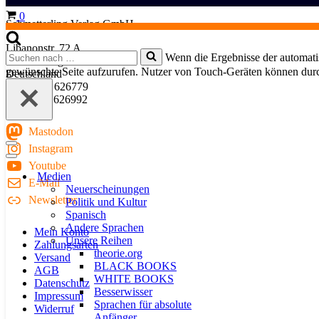
Warenkorb
0
Schmetterling Verlag GmbH
Libanonstr. 72 A
Suchen
Wenn die Ergebnisse der automatis
70184 Stuttgart
nach …
gewünschte Seite aufzurufen. Nutzer von Touch-Geräten können dur
Deutschland
Fon: 0711 626779
Fax: 0711 626992
Mastodon
Instagram
Navigationsmenü
Navigationsmenü
Youtube
Medien
E-Mail
Neuerscheinungen
Newsletter
Politik und Kultur
Spanisch
Andere Sprachen
Mein Konto
Unsere Reihen
Zahlungsarten
theorie.org
Versand
BLACK BOOKS
AGB
WHITE BOOKS
Datenschutz
Besserwisser
Impressum
Sprachen für absolute
Widerruf
Anfänger