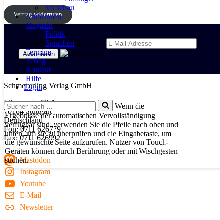
Vorschau
Vertrag widerrufen
AutorInnen
Magazin
Politik
Newsletter Politik & Kultur
Sprachen
Termine
Verlag
Kontakt
Hilfe
Schmetterling Verlag GmbH
Login
Libanonstr. 72 A
Suchen
Wenn die
70184 Stuttgart
nach …
Ergebnisse der automatischen Vervollständigung
Deutschland
verfügbar sind, verwenden Sie die Pfeile nach oben und
Fon: 0711 626779
unten, um sie zu überprüfen und die Eingabetaste, um
Fax: 0711 626992
die gewünschte Seite aufzurufen. Nutzer von Touch-
Geräten können durch Berührung oder mit Wischgesten
suchen.
Mastodon
Instagram
Youtube
E-Mail
Newsletter