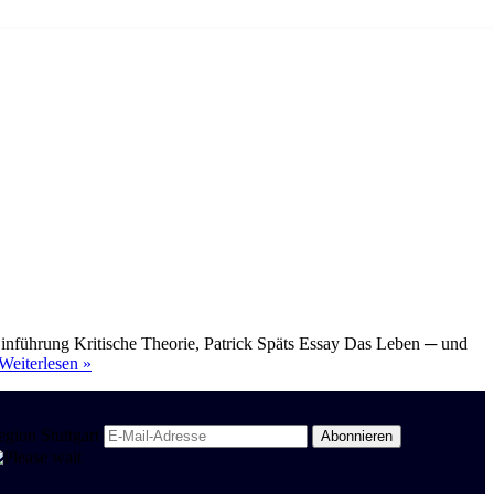
 Einführung Kritische Theorie, Patrick Späts Essay Das Leben ─ und
Neuer
Weiterlesen »
Themenkatalog
Philosophie
egion Stuttgart