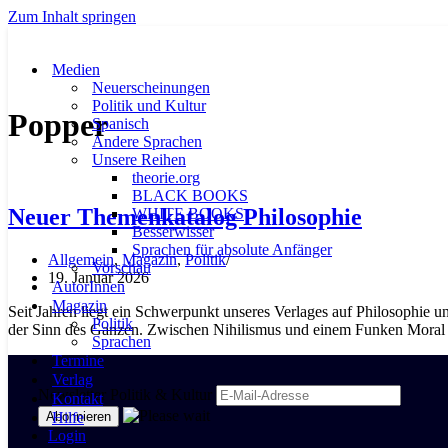
Zum Inhalt springen
Medien
Neuerscheinungen
Politik und Kultur
Popper
Spanisch
Andere Sprachen
Unsere Reihen
theorie.org
BLACK BOOKS
Neuer Themenkatalog Philosophie
WHITE BOOKS
Besserwisser
Sprachen für absolute Anfänger
Allgemein
,
Magazin
,
Politik
Vorschau
19. Januar 2026
AutorInnen
Magazin
Seit Jahren liegt ein Schwerpunkt unseres Verlages auf Philosophie 
Politik
der Sinn des Ganzen. Zwischen Nihilismus und einem Funken Moral 
Sprachen
Termine
Verlag
Newsletter Politik & Kultur
Kontakt
Hilfe
Login