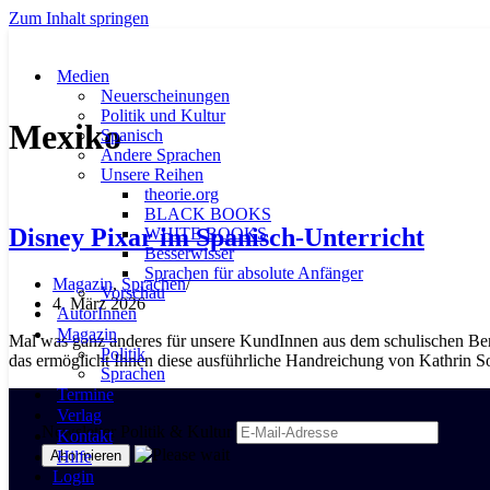
Zum Inhalt springen
Medien
Neuerscheinungen
Politik und Kultur
Mexiko
Spanisch
Andere Sprachen
Unsere Reihen
theorie.org
BLACK BOOKS
Disney Pixar im Spanisch-Unterricht
WHITE BOOKS
Besserwisser
Sprachen für absolute Anfänger
Magazin
,
Sprachen
Vorschau
4. März 2026
AutorInnen
Magazin
Mal was ganz anderes für unsere KundInnen aus dem schulischen Ber
Politik
das ermöglicht Ihnen diese ausführliche Handreichung von Kathrin 
Sprachen
Termine
Verlag
Newsletter Politik & Kultur
Kontakt
Hilfe
Login