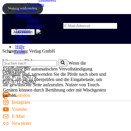
Vorschau
Vertrag widerrufen
AutorInnen
Magazin
Politik
Newsletter Politik & Kultur
Sprachen
Termine
Verlag
Kontakt
Hilfe
Schmetterling Verlag GmbH
Login
Libanonstr. 72 A
Suchen
Wenn die
70184 Stuttgart
nach …
Ergebnisse der automatischen Vervollständigung
Deutschland
verfügbar sind, verwenden Sie die Pfeile nach oben und
Fon: 0711 626779
unten, um sie zu überprüfen und die Eingabetaste, um
Fax: 0711 626992
die gewünschte Seite aufzurufen. Nutzer von Touch-
Geräten können durch Berührung oder mit Wischgesten
suchen.
Mastodon
Instagram
Youtube
E-Mail
Newsletter