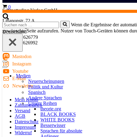
Warenkorb
0
Schmetterling Verlag GmbH
Libanonstr. 72 A
Suchen
Wenn die Ergebnisse der automatis
70184 Stuttgart
nach …
gewünschte Seite aufzurufen. Nutzer von Touch-Geräten können dur
Deutschland
Fon: 0711 626779
Fax: 0711 626992
Mastodon
Instagram
Navigationsmenü
Navigationsmenü
Youtube
Medien
E-Mail
Neuerscheinungen
Newsletter
Politik und Kultur
Spanisch
Andere Sprachen
Mein Konto
Unsere Reihen
Zahlungsarten
theorie.org
Versand
BLACK BOOKS
AGB
WHITE BOOKS
Datenschutz
Besserwisser
Impressum
Sprachen für absolute
Widerruf
Anfänger