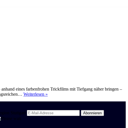
nhand eines farbenfrohen Trickfilms mit Tiefgang näher bringen –
Disney
lungsreichen…
Weiterlesen »
Pixar
im
Spanisch-
egion Stuttgart
Unterricht