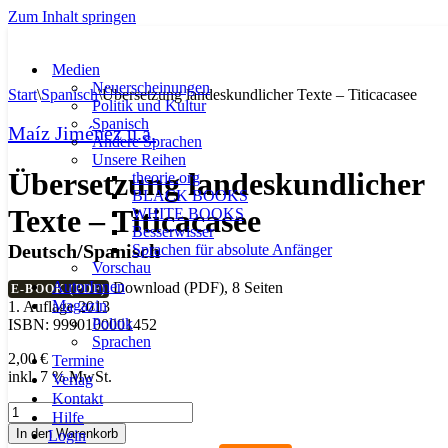
Zum Inhalt springen
Medien
Neuerscheinungen
Start
\
Spanisch
\
Übersetzung landeskundlicher Texte – Titicacasee
Politik und Kultur
Spanisch
Maíz Jiménez u.a.
Andere Sprachen
Unsere Reihen
Übersetzung landeskundlicher
theorie.org
BLACK BOOKS
Texte – Titicacasee
WHITE BOOKS
Besserwisser
Deutsch/Spanisch
Sprachen für absolute Anfänger
Vorschau
AutorInnen
Download (PDF), 8 Seiten
E-BOOK (PDF)
Magazin
1. Auflage 2013
Politik
ISBN: 9990100001452
Sprachen
2,00
€
Termine
inkl. 7 % MwSt.
Verlag
Kontakt
Übersetzung
Hilfe
landeskundlicher
In den Warenkorb
Login
Texte