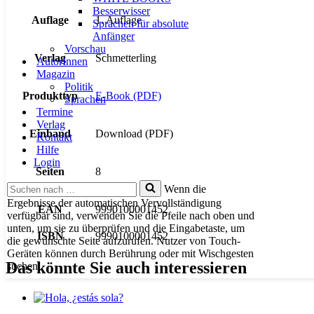
Besserwisser
Auflage
1. Auflage
Sprachen für absolute
Anfänger
Vorschau
Verlag
Schmetterling
AutorInnen
Magazin
Politik
Produkttyp
E-Book (PDF)
Sprachen
Termine
Verlag
Einband
Download (PDF)
Kontakt
Hilfe
Login
Seiten
8
Suchen
Wenn die
nach …
Ergebnisse der automatischen Vervollständigung
EAN
9990100001452
verfügbar sind, verwenden Sie die Pfeile nach oben und
unten, um sie zu überprüfen und die Eingabetaste, um
ISBN
9990100001452
die gewünschte Seite aufzurufen. Nutzer von Touch-
Geräten können durch Berührung oder mit Wischgesten
Das könnte Sie auch interessieren
suchen.