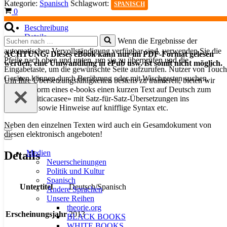
Kategorie:
Spanisch
Schlagwort:
SPANISCH
-
Warenkorb
0
Titicacasee
Menge
Beschreibung
Details
Suchen
Wenn die Ergebnisse der
nach …
automatischen Vervollständigung verfügbar sind, verwenden Sie die
ACHTUNG: Dieses eBook kann nur im PDF-Format gelesen
Pfeile nach oben und unten, um sie zu überprüfen und die
werden, eine Umwandlung in ePub usw. ist somit nicht möglich.
Eingabetaste, um die gewünschte Seite aufzurufen. Nutzer von Touch
Geräten können durch Berührung oder mit Wischgesten suchen.
Um Ihre Übersetzungsfähigkeiten bestens zu trainieren, bieten wir
Ihnen in Form eines e-books einen kurzen Text auf Deutsch zum
Thema «Titicacasee» mit Satz-für-Satz-Übersetzungen ins
Spanische sowie Hinweise auf knifflige Syntax etc.
Neben den einzelnen Texten wird auch ein Gesamdokument von
Navigationsmenü
diesen elektronisch angeboten!
Navigationsmenü
Medien
Details
Neuerscheinungen
Politik und Kultur
Spanisch
Untertitel
Deutsch/Spanisch
Andere Sprachen
Unsere Reihen
theorie.org
Erscheinungsjahr
2013
BLACK BOOKS
WHITE BOOKS