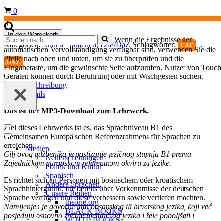
Warenkorb
0
Učimo
njemački!
In den Warenkorb
Suchen
Wenn die Ergebnisse der
-
Kategorien:
Andere Sprachen
,
DaF/DaZ
Schlagwörter:
,
nach …
DAF
MP3-
automatischen Vervollständigung verfügbar sind, verwenden Sie die
Download
Pfeile nach oben und unten, um sie zu überprüfen und die
DAZ
/
Eingabetaste, um die gewünschte Seite aufzurufen. Nutzer von Touch
Vježbe
Geräten können durch Berührung oder mit Wischgesten suchen.
za
Beschreibung
slušanje
Details
(Ziel:
Das ist der MP3-Download zum Lehrwerk.
Niveau
B1)
Ziel dieses Lehrwerks ist es, das Sprachniveau B1 des
Menge
Navigationsmenü
Gemeinsamen Europäischen Referenzrahmens für Sprachen zu
Navigationsmenü
erreichen.
Medien
Cilj ovog udžbenika je postizanje jezičnog stupnja B1 prema
Neuerscheinungen
Zajedničkom europskom referentnom okviru za jezike.
Politik und Kultur
Spanisch
Es richtet sich an Personen mit bosnischem oder kroatischem
Andere Sprachen
Sprachhintergrund, die bereits über Vorkenntnisse der deutschen
Unsere Reihen
Sprache verfügen und diese verbessern sowie vertiefen möchten.
theorie.org
Namijenjen je govornicima bosanskog ili hrvatskog jezika, koji već
BLACK BOOKS
posjeduju osnovno znanje njemačkog jezika i žele poboljšati i
WHITE BOOKS