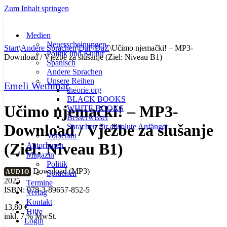
Zum Inhalt springen
Medien
Neuerscheinungen
Start
\
Andere Sprachen
\
DaF/DaZ
\
Učimo njemački! – MP3-
Politik und Kultur
Download / Vježbe za slušanje (Ziel: Niveau B1)
Spanisch
Andere Sprachen
Unsere Reihen
Emeli Wethmar
theorie.org
BLACK BOOKS
Učimo njemački! – MP3-
WHITE BOOKS
Besserwisser
Download / Vježbe za slušanje
Sprachen für absolute Anfänger
Vorschau
(Ziel: Niveau B1)
AutorInnen
Magazin
Politik
Download (MP3)
AUDIO
Sprachen
2025
Termine
ISBN: 978-3-89657-852-5
Verlag
Kontakt
13,80
€
Hilfe
inkl. 7 % MwSt.
Login