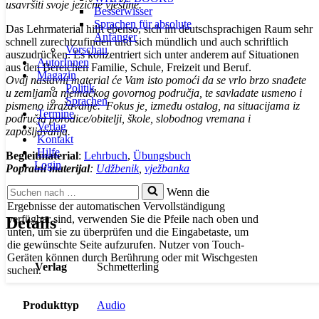
usavršiti svoje jezične vještine.
Besserwisser
Sprachen für absolute
Das Lehrmaterial hilft ebenso, sich im deutschsprachigen Raum sehr
Anfänger
schnell zurechtzufinden und sich mündlich und auch schriftlich
Vorschau
auszudrücken. Es konzentriert sich unter anderem auf Situationen
AutorInnen
aus den Bereichen Familie, Schule, Freizeit und Beruf.
Magazin
Ovaj nastavni material će Vam isto pomoći da se vrlo brzo snađete
Politik
u zemljama njemačkog govornog područja, te savladate usmeno i
Sprachen
pismeno izražavanje. Fokus je, između ostalog, na situacijama iz
Termine
područja porodice/obitelji, škole, slobodnog vremana i
Verlag
zapošljavanja.
Kontakt
Hilfe
Begleitmaterial
:
Lehrbuch
,
Übungsbuch
Login
Popratni materijal
:
Udžbenik
,
vježbanka
Suchen
Wenn die
nach …
Ergebnisse der automatischen Vervollständigung
verfügbar sind, verwenden Sie die Pfeile nach oben und
Details
unten, um sie zu überprüfen und die Eingabetaste, um
die gewünschte Seite aufzurufen. Nutzer von Touch-
Geräten können durch Berührung oder mit Wischgesten
Verlag
Schmetterling
suchen.
Produkttyp
Audio