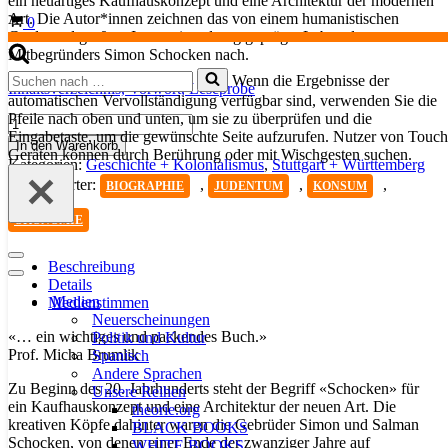
ein neuartiges Kaufhauskonzept und eine Architektur der modernen
Art. Die Autor*innen zeichnen das von einem humanistischen
Warenkorb
0
Credo und großem Innovationsdrang geprägte Leben des
Mitbegründers Simon Schocken nach.
Suchen
Wenn die Ergebnisse der
Inhaltsverzeichnis,
Vorwort, Leseprobe
nach …
automatischen Vervollständigung verfügbar sind, verwenden Sie die
Pfeile nach oben und unten, um sie zu überprüfen und die
Simon
Eingabetaste, um die gewünschte Seite aufzurufen. Nutzer von Touch
Schocken
In den Warenkorb
Geräten können durch Berührung oder mit Wischgesten suchen.
Menge
Kategorien:
Geschichte + Kolonialismus
,
Stuttgart + Württemberg
Schlagwörter:
,
,
,
BIOGRAPHIE
JUDENTUM
KONSUM
ÖKONOMIE
Navigationsmenü
Beschreibung
Navigationsmenü
Details
Medien
Medienstimmen
Neuerscheinungen
«… ein wichtiges und packendes Buch.»
Politik und Kultur
Prof. Micha Brumlik
Spanisch
Andere Sprachen
Zu Beginn des 20. Jahrhunderts steht der B­egriff «­Schocken» für
Unsere Reihen
ein Kaufhauskonzept und eine Architektur der neuen Art. Die
theorie.org
kreativen Köpfe dahinter waren die Gebrüder Simon und Salman
BLACK BOOKS
Schocken, von denen einer Ende der zwanziger Jahre auf
WHITE BOOKS