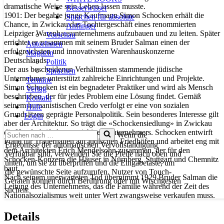
dramatische Weise sein Leben lassen musste.
Besserwisser
1901: Der begabte junge Kaufmann Simon Schocken erhält die
Sprachen für absolute
Chance, in Zwickau das Tochtergeschäft eines renommierten
Anfänger
Leipziger Warenhaus­unternehmens aufzubauen und zu leiten. Später
Vorschau
errichtet er zusammen mit seinem Bruder Salman einen der
AutorInnen
erfolgreichsten und innovativsten Warenhauskonzerne
Magazin
Deutschlands.
Politik
Der aus bescheidenen Verhältnissen stammende jüdische
Sprachen
Unternehmer unterstützt zahlreiche Einrichtungen und Projekte.
Termine
Simon Schocken ist ein begnadeter Praktiker und wird als Mensch
Verlag
beschrieben, der für jedes Problem eine Lösung findet. Gemäß
Kontakt
seinem humanistischen Credo verfolgt er eine von sozialen
Hilfe
Grundsätzen geprägte Personalpolitik. Sein besonderes Interesse gilt
Login
aber der Architektur. So trägt die «Schockensiedlung» in Zwickau
Suchen
die Handschrift des umtriebigen Unternehmers. Schocken entwirft
Wenn die
nach …
Pläne für Trauerhallen auf jüdischen Friedhöfen und arbeitet eng mit
Ergebnisse der automatischen Vervollständigung
dem Architekten Erich Mendelsohn zusammen, der für den
verfügbar sind, verwenden Sie die Pfeile nach oben und
Schocken-Konzern die Häuser in Nürnberg, Stuttgart und Chemnitz
unten, um sie zu überprüfen und die Eingabetaste, um
baut.
die gewünschte Seite aufzurufen. Nutzer von Touch-
Nach seinem unerwarteten Tod übernimmt 1929 Bruder Salman die
Geräten können durch Berührung oder mit Wischgesten
Leitung des Unternehmens, das die Familie während der Zeit des
suchen.
Nationalsozialismus weit unter Wert zwangsweise verkaufen muss.
Details