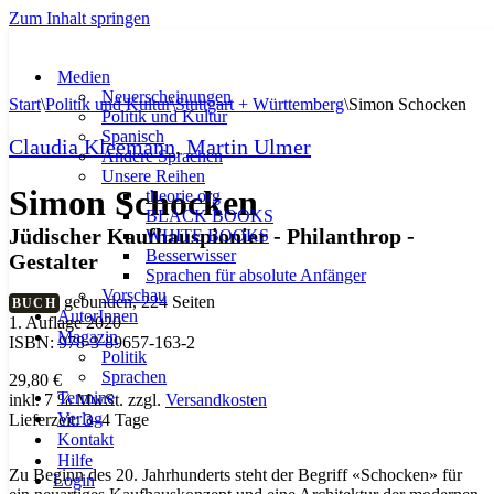
Zum Inhalt springen
Medien
Neuerscheinungen
Start
\
Politik und Kultur
\
Stuttgart + Württemberg
\
Simon Schocken
Politik und Kultur
Spanisch
Claudia Kleemann
,
Martin Ulmer
Andere Sprachen
Unsere Reihen
Simon Schocken
theorie.org
BLACK BOOKS
Jüdischer Kaufhauspionier - Philanthrop -
WHITE BOOKS
Besserwisser
Gestalter
Sprachen für absolute Anfänger
Vorschau
gebunden, 224 Seiten
BUCH
AutorInnen
1. Auflage 2020
Magazin
ISBN: 978-3-89657-163-2
Politik
Sprachen
29,80
€
Termine
inkl. 7 % MwSt.
zzgl.
Versandkosten
Verlag
Lieferzeit:
3–4 Tage
Kontakt
Hilfe
Zu Beginn des 20. Jahrhunderts steht der B­egriff «­Schocken» für
Login