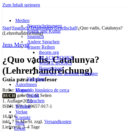
Zum Inhalt springen
Medien
Neuerscheinungen
Start
\
Spanisch
\
Textdossiers Gesellschaft
\
¿Quo vadis, Catalunya?
Politik und Kultur
(Lehrerhandreichung)
Spanisch
Andere Sprachen
Jens Meyer
Unsere Reihen
theorie.org
¿Quo vadis, Catalunya?
BLACK BOOKS
WHITE BOOKS
(Lehrerhandreichung)
Besserwisser
Sprachen für absolute Anfänger
Guía para el profesor
Vorschau
AutorInnen
Magazin
Reihe:
El mundo hispánico de cerca
Politik
geheftet, 44 Seiten
BUCH
Sprachen
1. Auflage 2015
Termine
ISBN: 978-3-89657-917-1
Verlag
16,80
€
Kontakt
inkl. 7 % MwSt.
zzgl.
Versandkosten
Hilfe
Lieferzeit:
3–4 Tage
Login