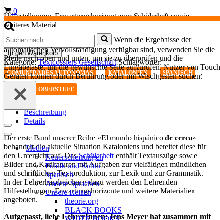
Warenkorb
0
Hilfestellungen, Erwartungshorizont zum Schülerheft sowie
weiteres Material
Suchen
Wenn die Ergebnisse der
¿Quo
nach …
automatischen Vervollständigung verfügbar sind, verwenden Sie die
vadis,
In den Warenkorb
Pfeile nach oben und unten, um sie zu überprüfen und die
Catalunya?
Kategorie:
Textdossiers Gesellschaft
Schlagwörter:
Eingabetaste, um die gewünschte Seite aufzurufen. Nutzer von Touch
(Lehrerhandreichung)
,
,
,
COMUNIDADES AUTÓNOMAS
KATALONIEN
SPANISCH
Geräten können durch Berührung oder mit Wischgesten suchen.
Menge
SPANISCH OBERSTUFE
Beschreibung
Details
Navigationsmenü
Navigationsmenü
Der erste Band unserer Reihe «El mundo hispánico
de cerca
»
behandelt die aktuelle Situation Kataloniens und bereitet diese für
Medien
den Unterricht auf. Das
Schülerheft
enthält Textauszüge sowie
Neuerscheinungen
Bilder und Karikaturen mit Aufgaben zur vielfältigen mündlichen
Politik und Kultur
und schriftlichen Textproduktion, zur Lexik und zur Grammatik.
Spanisch
In der Lehrerhandreichung dazu werden den Lehrenden
Andere Sprachen
Hilfestellungen, Erwartungshorizonte und weitere Materialien
Unsere Reihen
angeboten.
theorie.org
BLACK BOOKS
Aufgepasst, liebe LehrerInnen: Jens Meyer hat zusammen mit
WHITE BOOKS