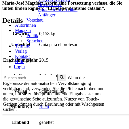
María-José Martínez Azorín eine Fortsetzung verfasst, die Sie
Besserwisser
unten finden können: “El independentismo catalán”.
Sprachen für absolute
Anfänger
Details
Vorschau
AutorInnen
Magazin
Gewicht
0,158 kg
Politik
Sprachen
Untertitel
Guía para el profesor
Termine
Verlag
Kontakt
Erscheinungsjahr
2015
Hilfe
Login
Auflage
1. Auflage
Suchen
Wenn die
nach …
Ergebnisse der automatischen Vervollständigung
verfügbar sind, verwenden Sie die Pfeile nach oben und
Verlag
Schmetterling
unten, um sie zu überprüfen und die Eingabetaste, um
die gewünschte Seite aufzurufen. Nutzer von Touch-
Geräten können durch Berührung oder mit Wischgesten
Produkttyp
Buch
suchen.
Einband
geheftet