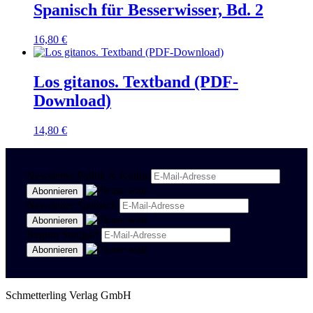
Spanisch für Besserwisser, Bd. 2
16,80
€
Los gitanos. Textband (PDF-
Download)
14,80
€
Newsletter Politik & Kultur
Newsletter Spanisch
Region Stuttgart
Schmetterling Verlag GmbH