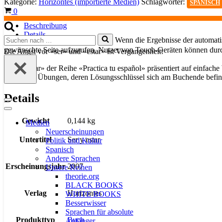
Kategorie:
Horizontes (importierte Medien)
Schlagwörter:
SPANISCH
Menge
Warenkorb
0
Beschreibung
Details
Suchen
Wenn die Ergebnisse der automatis
nach …
gewünschte Seite aufzurufen. Nutzer von Touch-Geräten können dur
Die Angst vor «ser» und «estar» ist Vergangenheit!
«Ser y estar» der Reihe «Practica tu español» präsentiert auf einfa
zahlreiche Übungen, deren Lösungsschlüssel sich am Buchende befin
Details
Navigationsmenü
Navigationsmenü
Gewicht
0,144 kg
Medien
Neuerscheinungen
Untertitel
Ser y estar
Politik und Kultur
Spanisch
Andere Sprachen
Erscheinungsjahr
2007
Unsere Reihen
theorie.org
BLACK BOOKS
Verlag
Horizontes
WHITE BOOKS
Besserwisser
Sprachen für absolute
Produkttyp
Buch
Anfänger