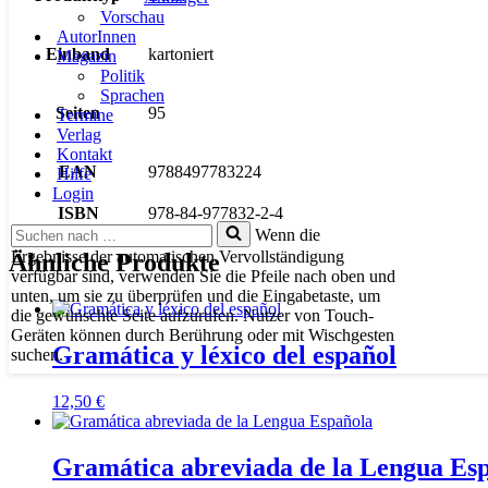
Vorschau
AutorInnen
Einband
kartoniert
Magazin
Politik
Sprachen
Seiten
95
Termine
Verlag
Kontakt
EAN
9788497783224
Hilfe
Login
ISBN
978-84-977832-2-4
Suchen
Wenn die
nach …
Ergebnisse der automatischen Vervollständigung
Ähnliche Produkte
verfügbar sind, verwenden Sie die Pfeile nach oben und
unten, um sie zu überprüfen und die Eingabetaste, um
die gewünschte Seite aufzurufen. Nutzer von Touch-
Geräten können durch Berührung oder mit Wischgesten
Gramática y léxico del español
suchen.
12,50
€
Gramática abreviada de la Lengua Es