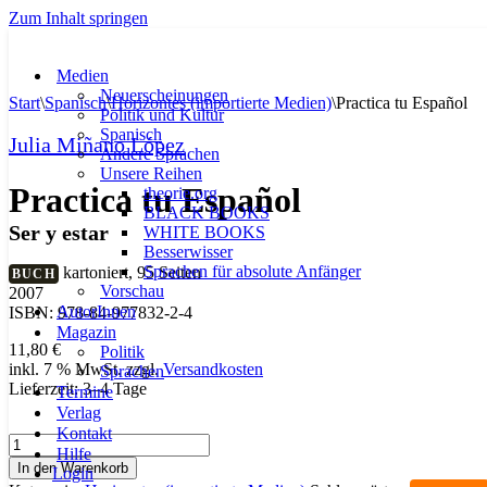
Zum Inhalt springen
Medien
Neuerscheinungen
Start
\
Spanisch
\
Horizontes (importierte Medien)
\
Practica tu Español
Politik und Kultur
Spanisch
Julia Miñano López
Andere Sprachen
Unsere Reihen
Practica tu Español
theorie.org
BLACK BOOKS
Ser y estar
WHITE BOOKS
Besserwisser
Sprachen für absolute Anfänger
kartoniert, 95 Seiten
BUCH
Vorschau
2007
AutorInnen
ISBN: 978-84-977832-2-4
Magazin
11,80
€
Politik
inkl. 7 % MwSt.
zzgl.
Versandkosten
Sprachen
Lieferzeit:
3–4 Tage
Termine
Verlag
Kontakt
Practica
Hilfe
tu
In den Warenkorb
Login
Español