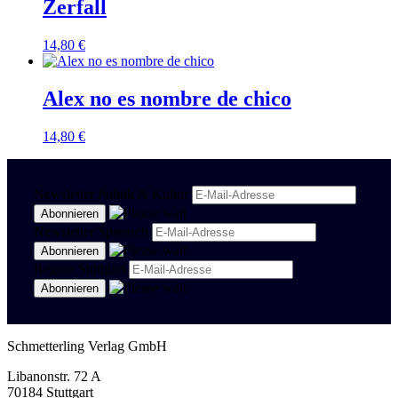
Zerfall
14,80
€
Alex no es nombre de chico
14,80
€
Newsletter Politik & Kultur
Newsletter Spanisch
Region Stuttgart
Schmetterling Verlag GmbH
Libanonstr. 72 A
70184 Stuttgart