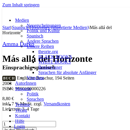
Zum Inhalt springen
Medien
Neuerscheinungen
Start
\
Spanisch
\
Horizontes (importierte Medien)
\
Más allá del
Politik und Kultur
Horizonte
Spanisch
Andere Sprachen
Amma Darko
Unsere Reihen
theorie.org
Más allá del Horizonte
BLACK BOOKS
WHITE BOOKS
Einsprachig spanisch
Besserwisser
Sprachen für absolute Anfänger
Vorschau
Englische Broschur, 194 Seiten
BUCH
AutorInnen
2003
Magazin
ISBN: 9990100000226
Politik
8,80
€
Sprachen
inkl. 7 % MwSt.
zzgl.
Versandkosten
Termine
Lieferzeit:
3–4 Tage
Verlag
Kontakt
Hilfe
Más
Login
allá