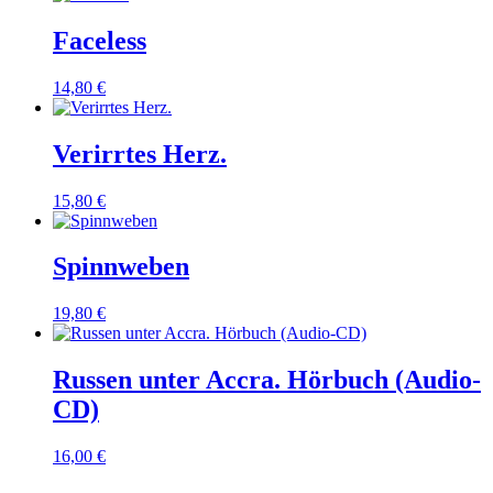
Faceless
14,80
€
Verirrtes Herz.
15,80
€
Spinnweben
19,80
€
Russen unter Accra. Hörbuch (Audio-
CD)
16,00
€