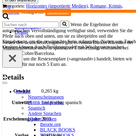
In den Warenkorb
del
Kategorien:
Horizontes (importierte Medien)
,
Romane, Krimis,
Warenkorb
0
Horizonte
Gedichte
Schlagwort:
MIGRATION
Menge
Suchen
Wenn die Ergebnisse der
Beschreibung
nach …
automatischen Vervollständigung verfügbar sind, verwenden Sie die
Details
Pfeile nach oben und unten, um sie zu überprüfen und die
Eingabetaste, um die gewünschte Seite aufzurufen. Nutzer von Touch
Neben den deutschen Ausgaben gibt es Amma Darkos Klassiker der
Geräten können durch Berührung oder mit Wischgesten suchen.
Migrantenliteratur auch in spanischer Übersetzung, erschienen bei
Editiones Cobre/Barcelona.
Da es sich um die Restexemplare («angestaubt») handelt, bieten wir
diese nun für nur noch 5 Euro an.
Details
Navigationsmenü
Navigationsmenü
Gewicht
0,265 kg
Medien
Neuerscheinungen
Politik und Kultur
Untertitel
Einsprachig spanisch
Spanisch
Andere Sprachen
Unsere Reihen
Erscheinungsjahr
2003
theorie.org
BLACK BOOKS
WHITE BOOKS
Verlag
Horizontes