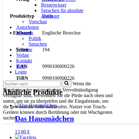
Besserwisser
Sprachen für absolute
Anfänger
Produkttyp
Buch
Vorschau
AutorInnen
Magazin
Einband
Englische Broschur
Politik
Sprachen
Termine
Seiten
194
Verlag
Kontakt
Hilfe
EAN
9990100000226
Login
ISBN
9990100000226
Suchen
Wenn die
nach …
Ergebnisse der automatischen Vervollständigung
Ähnliche Produkte
verfügbar sind, verwenden Sie die Pfeile nach oben und
unten, um sie zu überprüfen und die Eingabetaste, um
die gewünschte Seite aufzurufen. Nutzer von Touch-
Geräten können durch Berührung oder mit Wischgesten
Das Hausmädchen
suchen.
13,80
€