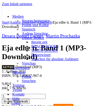
Zum Inhalt springen
Medien
Neuerscheinungen
Start
\
Andere Sprachen
\
Albanisch
\
Eja edhe ti. Band 1 (MP3-
Politik und Kultur
Download)
Spanisch
Andere Sprachen
Desara Beqari Gjonej
,
Martin Prochazka
Unsere Reihen
theorie.org
Eja edhe ti. Band 1 (MP3-
BLACK BOOKS
WHITE BOOKS
Download)
Besserwisser
Sprachen für absolute Anfänger
Vorschau
Download (MP3)
AUDIO
AutorInnen
1. Auflage 2021
Magazin
ISBN: 978-3-89657-967-6
Politik
Sprachen
9,80
€
Termine
inkl. 7 % MwSt.
Verlag
Kontakt
Eja
Hilfe
edhe
In den Warenkorb
Login
ti.