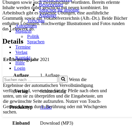
Übungen sowie auch zweisprachige Wortlisten. Bereits erlernte
Besserwisser
Inhalte werden dabei geschickt mit neuen kombiniert. Im
Sprachen für absolute
Arbeitsbuch gibt es passende Übungen, eine ausführliche
Anfänger
Grammatik sowie ein Vokabelverzeichnis (Alb.-Dt.). Beide Bücher
Vorschau
enthalten Lösungen. Hochwertige Illustrationen und Fotos runden
AutorInnen
das Lehrwerk ab.
Magazin
Politik
Details
Sprachen
Termine
Verlag
Kontakt
Erscheinungsjahr
2021
Hilfe
Login
Auflage
1. Auflage
Suchen
Wenn die
nach …
Ergebnisse der automatischen Vervollständigung
verfügbar sind, verwenden Sie die Pfeile nach oben und
Verlag
Schmetterling
unten, um sie zu überprüfen und die Eingabetaste, um
die gewünschte Seite aufzurufen. Nutzer von Touch-
Geräten können durch Berührung oder mit Wischgesten
Produkttyp
Audio
suchen.
Einband
Download (MP3)