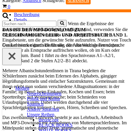
Kategorie:
Albanisch
Schlagwort:
ALBANISCH
Band
Warenkorb
0
1
(MP3-
Beschreibung
Download)
Details
Suchen
Wenn die Ergebnisse der
Menge
nach …
automatischen Vervollständigung verfügbar sind, verwenden Sie die
DAS IST DER MP3-DOWNLOAD ZUM
Pfeile nach oben und unten, um sie zu überprüfen und die
GLEICHNAMIGEN LEHR- UND ARBEITSBUCH BAND 1.
Eingabetaste, um die gewünschte Seite aufzurufen. Nutzer von Touch
Das Lehrwerk eignet sich für alle, die Albanisch als Fremdsprache
Geräten können durch Berührung oder mit Wischgesten suchen.
lernen oder als Erstsprache auffrischen wollen, ob im Kurs oder
Selbststudium. Band 1 führt zu den Sprachniveaus A1–A2/1,
während Band 2 die Stufen A2/2–B1 abdeckt.
Mehrere AlbanischstundentInnen in Tirana begleiten die
SchülerInnen zunächst beim Erlernen des Alphabets, gängiger
Navigationsmenü
Begrüßungsformeln und einfacher Satzstrukturen. Gemeinsam mit
Navigationsmenü
ihnen erlebt man sodann verschiedene Alltagssituationen: in der
Medien
Familie; im Beruf; beim Einkaufen, Kochen und Essen; beim
Neuerscheinungen
Sporttreiben; auf Wohnungssuche; beim Schmieden von
Politik und Kultur
Urlaubsplänen uvm. Dabei werden durchgehend alle vier
Spanisch
Sprachfertigkeiten trainiert: Lesen, Hören, Schreiben und Sprechen.
Andere Sprachen
Unsere Reihen
Das zweibändige Lehrwerk besteht je aus Lehrbuch, Arbeitsbuch
theorie.org
und MP3-Download mit Aufnahmen von MuttersprachlerInnen. Im
BLACK BOOKS
Mittelpunkt stehen dabei Texte, grammatische und phonetische
WHITE BOOKS