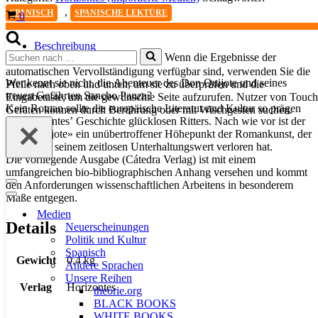
la
,
SPANISCH
SPANISCHE LEKTÜRE
Warenkorb
0
Mancha
II
Menge
Beschreibung
Suchen
Wenn die Ergebnisse der
Details
nach …
automatischen Vervollständigung verfügbar sind, verwenden Sie die
Wer kennt sie nicht, die Abenteuer des Don Quijote und seines
Pfeile nach oben und unten, um sie zu überprüfen und die
treuen Gefährten Sancho Panza?
Eingabetaste, um die gewünschte Seite aufzurufen. Nutzer von Touch
Kein Roman sollte die europäische Literatur und Kultur so prägen
Geräten können durch Berührung oder mit Wischgesten suchen.
wie Cervantes’ Geschichte glücklosen Ritters. Nach wie vor ist der
«Don Quijote» ein unübertroffener Höhepunkt der Romankunst, der
nichts von seinem zeitlosen Unterhaltungswert verloren hat.
Die vorliegende Ausgabe (Cátedra Verlag) ist mit einem
umfangreichen bio-bibliographischen Anhang versehen und kommt
den Anforderungen wissenschaftlichen Arbeitens in besonderem
Navigationsmenü
Maße entgegen.
Navigationsmenü
Medien
Details
Neuerscheinungen
Politik und Kultur
Spanisch
Gewicht
0,4 kg
Andere Sprachen
Unsere Reihen
Verlag
Horizontes
theorie.org
BLACK BOOKS
WHITE BOOKS