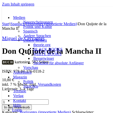
Zum Inhalt springen
Medien
Neuerscheinungen
Start
\
Spanisch
\
Horizontes (importierte Medien)
\
Don Quijote de la
Politik und Kultur
Mancha II
Spanisch
Andere Sprachen
Miguel de Cervantes
Unsere Reihen
theorie.org
Don Quijote de la Mancha II
BLACK BOOKS
WHITE BOOKS
Besserwisser
kartoniert, 582 Seiten
BUCH
Sprachen für absolute Anfänger
Vorschau
ISBN: 978-84-376-0118-2
AutorInnen
Magazin
10,80
€
Politik
inkl. 7 % MwSt.
zzgl.
Versandkosten
Sprachen
Lieferzeit:
3–4 Tage
Termine
Verlag
Kontakt
Don
Hilfe
Quijote
In den Warenkorb
Login
de
Kategorie:
Horizontes (importierte Medien)
Schlagwörter: