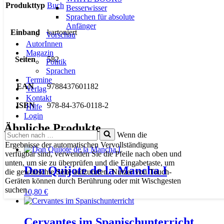
Produkttyp
Buch
Besserwisser
Sprachen für absolute
Anfänger
Einband
kartoniert
Vorschau
AutorInnen
Magazin
Seiten
582
Politik
Sprachen
Termine
EAN
9788437601182
Verlag
Kontakt
ISBN
978-84-376-0118-2
Hilfe
Login
Ähnliche Produkte
Suchen
Wenn die
nach …
Ergebnisse der automatischen Vervollständigung
verfügbar sind, verwenden Sie die Pfeile nach oben und
unten, um sie zu überprüfen und die Eingabetaste, um
Don Quijote de la Mancha I
die gewünschte Seite aufzurufen. Nutzer von Touch-
Geräten können durch Berührung oder mit Wischgesten
suchen.
10,80
€
Cervantes im Spanischunterricht