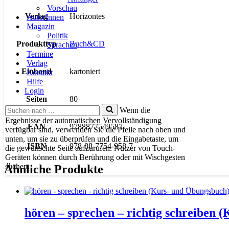
Vorschau
Verlag
Horizontes
AutorInnen
Magazin
Politik
Produkttyp
Buch&CD
Sprachen
Termine
Verlag
Einband
kartoniert
Kontakt
Hilfe
Login
Seiten
80
Suchen
Wenn die
nach …
Ergebnisse der automatischen Vervollständigung
EAN
9788877549587
verfügbar sind, verwenden Sie die Pfeile nach oben und
unten, um sie zu überprüfen und die Eingabetaste, um
ISBN
978-88-7754-958-7
die gewünschte Seite aufzurufen. Nutzer von Touch-
Geräten können durch Berührung oder mit Wischgesten
suchen.
Ähnliche Produkte
hören – sprechen – richtig schreiben 