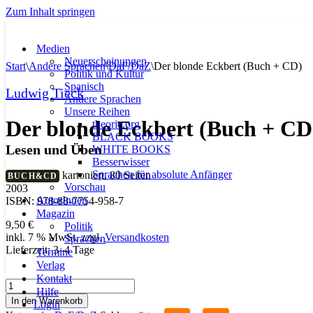
Zum Inhalt springen
Medien
Neuerscheinungen
Start
\
Andere Sprachen
\
DaF/DaZ
\
Der blonde Eckbert (Buch + CD)
Politik und Kultur
Spanisch
Ludwig Tieck
Andere Sprachen
Unsere Reihen
Der blonde Eckbert (Buch + CD
theorie.org
BLACK BOOKS
Lesen und Üben
WHITE BOOKS
Besserwisser
Sprachen für absolute Anfänger
kartoniert, 80 Seiten
BUCH&CD
Vorschau
2003
AutorInnen
ISBN: 978-88-7754-958-7
Magazin
9,50
€
Politik
inkl. 7 % MwSt.
zzgl.
Versandkosten
Sprachen
Lieferzeit:
3–4 Tage
Termine
Verlag
Kontakt
Der
Hilfe
blonde
In den Warenkorb
Login
Eckbert