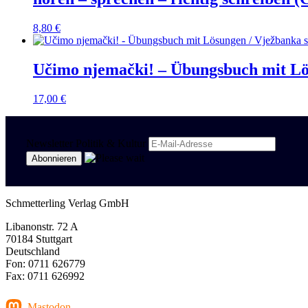
8,80
€
Učimo njemački! – Übungsbuch mit Lös
17,00
€
Newsletter Politik & Kultur
Schmetterling Verlag GmbH
Libanonstr. 72 A
70184 Stuttgart
Deutschland
Fon: 0711 626779
Fax: 0711 626992
Mastodon