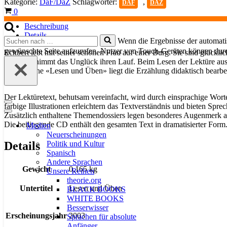
Kategorie:
DaF/DaZ
Schlagwörter:
,
DAF
DAZ
(Buch
Warenkorb
0
+
CD)
Beschreibung
Menge
Details
Suchen
Wenn die Ergebnisse der automatis
nach …
gewünschte Seite aufzurufen. Nutzer von Touch-Geräten können dur
Eckbert lebt mit seiner schönen Frau auf einer Burg. Sie sind glückl
erzählen, nimmt das Unglück ihren Lauf. Beim Lesen der Lektüre au
In der Reihe «Lesen und Üben» liegt die Erzählung didaktisch bear
werden.
Der Lektüretext, behutsam vereinfacht, wird durch einsprachige Wor
Navigationsmenü
farbige Illustrationen erleichtern das Textverständnis und bieten Sprec
Navigationsmenü
Zusätzlich enthaltene Themendossiers legen besonderes Augenmerk 
Die beiliegende CD enthält den gesamten Text in dramatisierter Form
Medien
Neuerscheinungen
Politik und Kultur
Details
Spanisch
Andere Sprachen
Gewicht
0,165 kg
Unsere Reihen
theorie.org
Untertitel
Lesen und Üben
BLACK BOOKS
WHITE BOOKS
Besserwisser
Erscheinungsjahr
2003
Sprachen für absolute
Anfänger