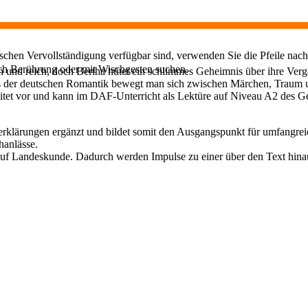
chen Vervollständigung verfügbar sind, verwenden Sie die Pfeile nach
ch Berührung oder mit Wischgesten suchen.
ich und reich, doch Bertha hütet ein schlimmes Geheimnis über ihre Ve
s der deutschen Romantik bewegt man sich zwischen Märchen, Traum u
beitet vor und kann im DAF-Unterricht als Lektüre auf Niveau A2 des
terklärungen ergänzt und bildet somit den Ausgangspunkt für umfangr
hanlässe.
auf Landeskunde. Dadurch werden Impulse zu einer über den Text hin
.