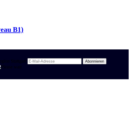
veau B1)
egion Stuttgart