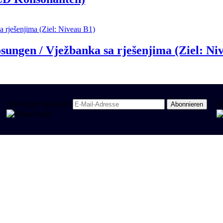
ungen / Vježbanka sa rješenjima (Ziel: Ni
Newsletter Spanisch
R