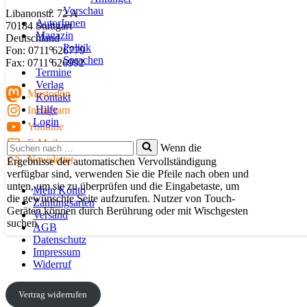
Vorschau
Libanonstr. 72 A
AutorInnen
70184 Stuttgart
Magazin
Deutschland
Politik
Fon: 0711 626779
Sprachen
Fax: 0711 626992
Termine
Verlag
Mastodon
Kontakt
Hilfe
Instagram
Login
Youtube
E-Mail
Suchen
Wenn die
nach …
Newsletter
Ergebnisse der automatischen Vervollständigung
verfügbar sind, verwenden Sie die Pfeile nach oben und
unten, um sie zu überprüfen und die Eingabetaste, um
Mein Konto
die gewünschte Seite aufzurufen. Nutzer von Touch-
Zahlungsarten
Geräten können durch Berührung oder mit Wischgesten
Versand
suchen.
AGB
Datenschutz
Impressum
Widerruf
Vertrag widerrufen