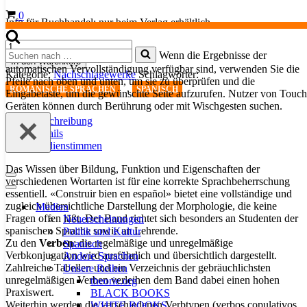
Warenkorb
0
Info für Buchhandel: nur beim Verlag erhältlich
Construir
Suchen
Wenn die Ergebnisse der
bien
In den Warenkorb
nach …
automatischen Vervollständigung verfügbar sind, verwenden Sie die
en
Kategorie:
Nachschlagewerke
Schlagwörter:
Pfeile nach oben und unten, um sie zu überprüfen und die
español.
,
ROMANISCHE SPRACHEN
SPANISCH
Eingabetaste, um die gewünschte Seite aufzurufen. Nutzer von Touch
Palabras
Geräten können durch Berührung oder mit Wischgesten suchen.
Menge
Beschreibung
Details
Medienstimmen
Das Wissen über Bildung, Funktion und Eigenschaften der
Navigationsmenü
verschiedenen Wortarten ist für eine korrekte Sprachbeherrschung
Navigationsmenü
essentiell. «Construir bien en español» bietet eine vollständige und
zugleich übersichtliche Darstellung der Morphologie, die keine
Medien
Fragen offen läßt. Der Band richtet sich besonders an Studenten der
Neuerscheinungen
spanischen Sprache sowie an Lehrende.
Politik und Kultur
Zu den
Verben
: die regelmäßige und unregelmäßige
Spanisch
Verbkonjugation wird ausführlich und übersichtlich dargestellt.
Andere Sprachen
Zahlreiche Tabellen und ein Verzeichnis der gebräuchlichsten
Unsere Reihen
unregelmäßigen Verben verleihen dem Band dabei einen hohen
theorie.org
Praxiswert.
BLACK BOOKS
Weiterhin werden die verschiedenen Verbtypen (verbos copulativos
WHITE BOOKS