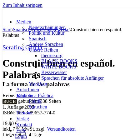
Zum Inhalt springen
Medien
Neuerscheinungen
Start
\
Spanisch
\
Nachschlagewerke
\
Construir bien en español.
Politik und Kultur
Palabras
Spanisch
Andere Sprachen
Serafina García
Unsere Reihen
theorie.org
Construir bien en español.
BLACK BOOKS
WHITE BOOKS
Palabras
Besserwisser
Sprachen für absolute Anfänger
La forma de las palabras
Vorschau
AutorInnen
Magazin
Reihe:
Biblioteca Práctica
Politik
gebunden, 338 Seiten
BUCH
Sprachen
1. Auflage 2005
Termine
ISBN: 978-3-89657-774-0
Verlag
19,80
€
Kontakt
inkl. 7 % MwSt.
zzgl.
Versandkosten
Hilfe
Lieferzeit:
3–4 Tage
Login