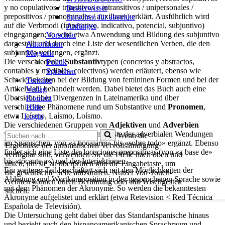
y no copulativos / transitivos e intransitivos / unipersonales /
Besserwisser
prepositivos / pronominales / auxiliares) erklärt. Ausführlich wird
Sprachen für absolute
auf die Verbmodi (imperativo, indicativo, potencial, subjuntivo)
Anfänger
eingegangen; so wird etwa Anwendung und Bildung des subjuntivo
Vorschau
dargestellt und durch eine Liste der wesentlichen Verben, die den
AutorInnen
subjuntivo verlangen, ergänzt.
Magazin
Die verschiedenen
Substantiv
typen (concretos y abstractos,
Politik
contables y medibles, colectivos) werden erläutert, ebenso wie
Sprachen
Schwierigkeiten bei der Bildung von femininen Formen und bei der
Termine
Artikelwahl behandelt werden. Dabei bietet das Buch auch eine
Verlag
Übersicht über Divergenzen in Lateinamerika und über
Kontakt
verschiedene Phänomene rund um Substantive und
Pronomen
,
Hilfe
etwa Leísmo, Laísmo, Loísmo.
Login
Die verschiedenen Gruppen von
Adjektiven
und
Adverbien
Suchen
werden erläutert und durch eine Liste der adverbialen Wendungen
Wenn die
nach …
im Spanischen, von «a bocajarro» bis «sobre todo» ergänzt. Ebenso
Ergebnisse der automatischen Vervollständigung
findet sich eine Liste der locuciones prepositivas (von «a base de»
verfügbar sind, verwenden Sie die Pfeile nach oben und
bis «tocante a») und der Interjektionen.
unten, um sie zu überprüfen und die Eingabetaste, um
Ein weiterer Teil beschäftigt sich mit den Möglichkeiten der
die gewünschte Seite aufzurufen. Nutzer von Touch-
Ableitung und Wortkomposition in der gesprochenen Sprache sowie
Geräten können durch Berührung oder mit Wischgesten
mit dem Phänomen der Akronyme. So werden die bekanntesten
suchen.
Akronyme aufgelistet und erklärt (etwa Retevision < Red Técnica
Española de Televisión).
Die Untersuchung geht dabei über das Standardspanische hinaus
und bezieht auch den hispanoamerikanischen Sprachraum und