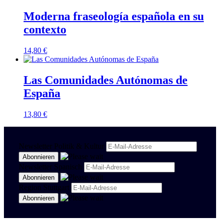
Moderna fraseología española en su
contexto
14,80
€
Las Comunidades Autónomas de
España
13,80
€
Newsletter Politik & Kultur
Newsletter Spanisch
Region Stuttgart